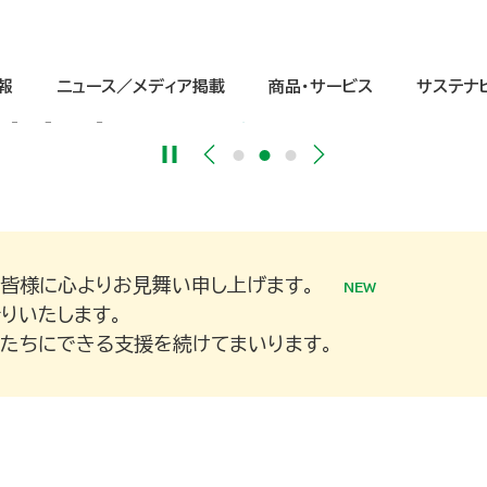
思いの先に
心ゆたかに
1日に
願って
報
ニュース／メディア掲載
商品・サービス
サステナ
ました
皆様に心よりお見舞い申し上げます。
サステナビリティ経営
ージ
IRニュース
中学生
IRライブラリ
グループ理念
重点課題（マテリアリティ）と価値
高校生
株式情報
会社情報
りいたします。
たちにできる支援を続けてまいります。
（交通案内図）
インクルージョンの取り組み
グローバル
IRよくあるご質問
グループ会社一覧
ガバナンスへの取り組み
デジタル
電子公告
会社案