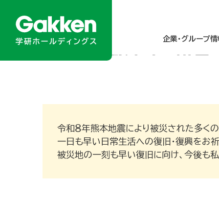
一人ひとりの
すべての人が
2026年4月
生きることを
企業・グループ情
80周年を迎え
企業・グループ情報
ニュース／メディア掲載
商品・サービス
サステナビリティ
投資家情報
挑戦ストーリー
About Gakken Group
～Our Visionary～
80周年記念サイト
令和８年熊本地震により被災された多くの
About Gakken Group
ニュースリリース
乳幼児
統合報告書
経営方針
メディア掲載
小学生
学研グループの
業績・財務
トップメッセ
一日も早い日常生活への復旧・復興をお祈
被災地の一刻も早い復旧に向け、今後も私
グループのあゆみ
園・学校・教育関係の方
人的資本の強化
IRカレンダー
アクセスマップ 
高齢者
ダイバーシティ＆
IRニュース
研究所・関連財団