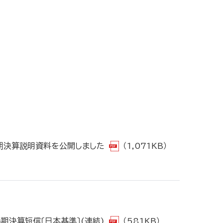
半期決算説明資料を公開しました
（1,071KB）
期決算短信〔日本基準〕(連結)
（581KB）