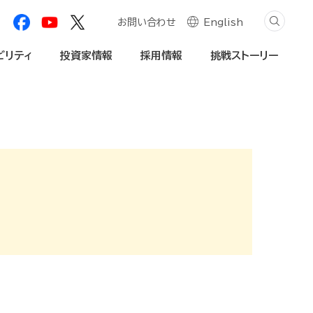
お問い合わせ
English
ビリティ
投資家情報
採用情報
挑戦ストーリー
創造プロセス
自然資本への対応
学生・社会人
個人投資家の皆様へ
内・動画
社会関係資本の深化
法人のお客様
免責事項