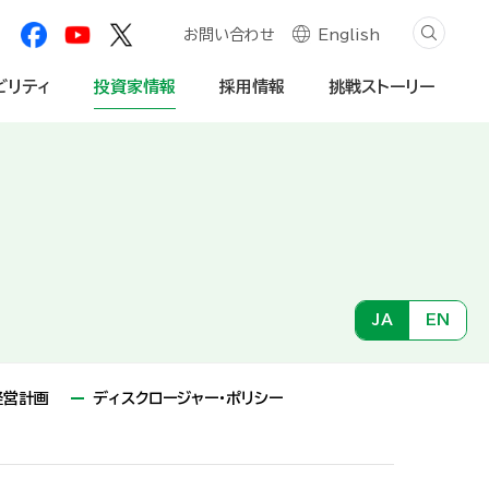
お問い合わせ
English
ビリティ
投資家情報
採用情報
挑戦ストーリー
創造プロセス
自然資本への対応
学生・社会人
個人投資家の皆様へ
JA
EN
内・動画
社会関係資本の深化
法人のお客様
免責事項
経営計画
ディスクロージャー・ポリシー