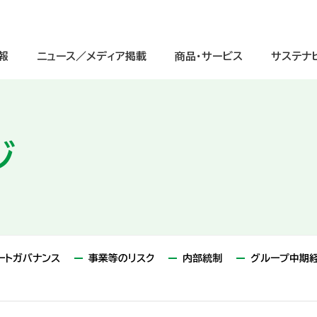
報
ニュース／メディア掲載
商品・サービス
サステナ
ジ
サステナビリティ経営
ージ
IRニュース
中学生
IRライブラリ
グループ理念
重点課題（マテリアリティ）と価値
高校生
株式情報
会社情報
（交通案内図）
インクルージョンの取り組み
グローバル
IRよくあるご質問
グループ会社一覧
ガバナンスへの取り組み
デジタル
電子公告
会社案
ートガバナンス
事業等のリスク
内部統制
グループ中期