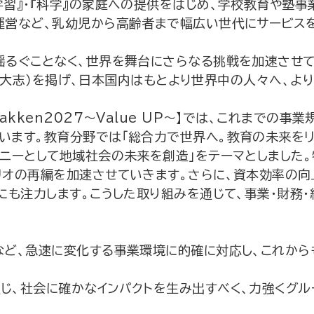
学習』・『科学』の家庭への提供をはじめ、学校教育や塾事
運営など、乳幼児から高齢者まで幅広い世代にサービス
揺るぐことなく、世界を舞台にさらなる挑戦を加速させて
on（大志）を掲げ、日本国内はもとより世界中の人々へ、
akken2027～Value UP～】では、これまでの
ます。教育分野では「総合力で世界へ。教育の未来をリー
ニーとして地域社会の未来を創造」をテーマとしました。
リオの再編を加速させていきます。さらに、資本効率の向
も注力します。こうした取り組みを通じて、事業・財務・組
など、急速に変化する事業環境に的確に対応し、これから
じ、社会に確かなインパクトを生み出すべく、力強くグル