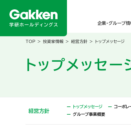
企業・グループ情
投資家情報
経営方針
トップメッセージ
企業・グループ情報
ニュース／メディア掲載
商品・サービス
サステナビリティ
投資家情報
トップメッセー
About Gakken Group
ニュースリリース
乳幼児
統合報告書
経営方針
メディア掲載
小学生
学研グループの
業績・財務
トップメッセ
グループのあゆみ
園・学校・教育関係の方
人的資本の強化
IRカレンダー
アクセスマップ 
高齢者
ダイバーシティ＆
IRニュース
トップメッセージ
コーポレ
経営方針
グループ事業概要
研究所・関連財団