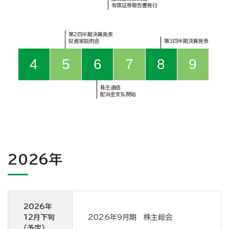
有価証券報告書発行
第2四半期決算発表
投資家説明会
第3四半期決算発表
4
5
6
7
8
9
株主通信
配当金支払開始
2026年
2026年
12月下旬
2026年9月期 株主総会
（予定）