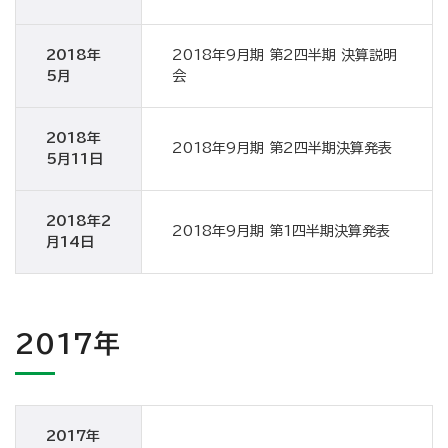
2018年
2018年9月期 第2四半期 決算説明
5月
会
2018年
2018年9月期 第2四半期決算発表
5月11日
2018年2
2018年9月期 第1四半期決算発表
月14日
2017年
2017年