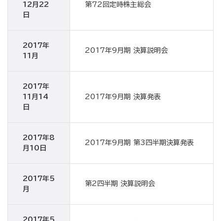
12月22
第72回定時株主総会
日
2017年
2017年9月期 決算説明会
11月
2017年
11月14
2017年9月期 決算発表
日
2017年8
2017年9月期 第3四半期決算発表
月10日
2017年5
第2四半期 決算説明会
月
2017年5