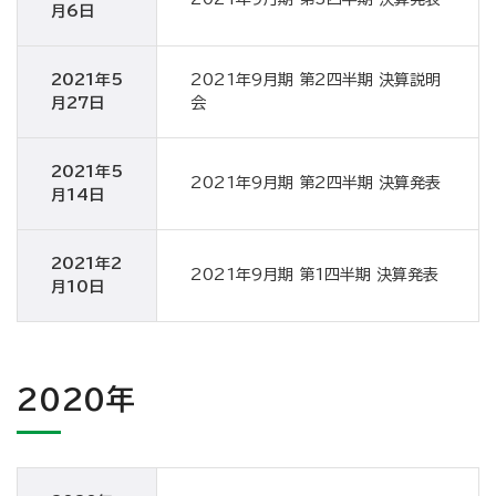
月6日
2021年5
2021年9月期 第2四半期 決算説明
月27日
会
2021年5
2021年9月期 第2四半期 決算発表
月14日
2021年2
2021年9月期 第1四半期 決算発表
月10日
2020年