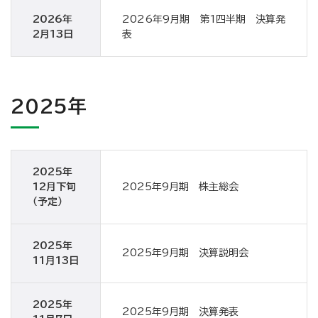
2026年
2026年9月期 第1四半期 決算発
2月13日
表
2025年
2025年
12月下旬
2025年9月期 株主総会
（予定）
2025年
2025年9月期 決算説明会
11月13日
2025年
2025年9月期 決算発表