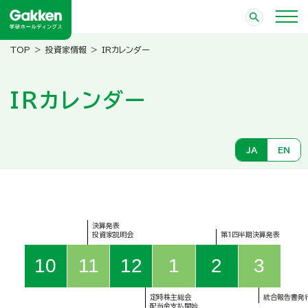
投資家情報
IRカレンダー
IRカレンダー
JA
EN
決算発表
投資家説明会
第1四半期決算発表
10
11
12
1
2
3
定時株主総会
統合報告書発
配当金支払開始