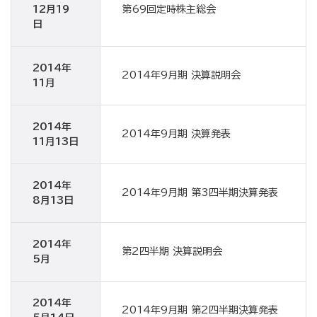
12月19
第69回定時株主総会
日
2014年
2014年9月期 決算説明会
11月
2014年
2014年9月期 決算発表
11月13日
2014年
2014年9月期 第3四半期決算発表
8月13日
2014年
第2四半期 決算説明会
5月
2014年
2014年9月期 第2四半期決算発表