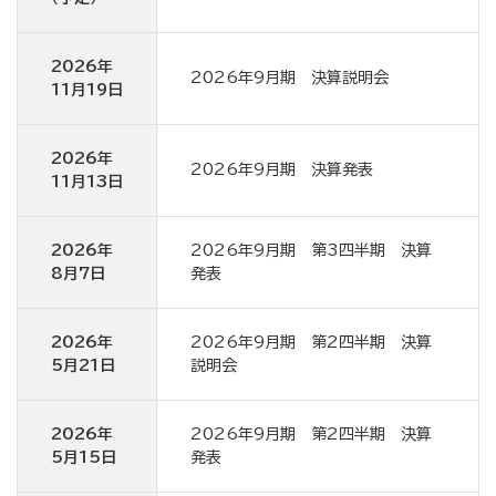
2026年
2026年9月期 決算説明会
11月19日
2026年
2026年9月期 決算発表
11月13日
2026年
2026年9月期 第3四半期 決算
8月7日
発表
2026年
2026年9月期 第2四半期 決算
5月21日
説明会
2026年
2026年9月期 第2四半期 決算
5月15日
発表