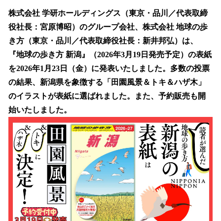
ね
！
株式会社 学研ホールディングス（東京・品川／代表取締
数
役社長：宮原博昭）のグループ会社、株式会社 地球の歩
を
き方（東京・品川／代表取締役社長：新井邦弘）は、
読
み
『地球の歩き方 新潟』（2026年3月19日発売予定）の表紙
込
を2026年1月23日（金）に発表いたしました。多数の投票
み
の結果、新潟県を象徴する「田園風景＆トキ＆ハザ木」
中
で
のイラストが表紙に選ばれました。また、予約販売も開
す
始いたしました。