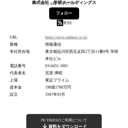
株式会社 学研ホールディングス
445
フォロワー
フォロー
RSS
URL
https://www.gakken.co.jp/
業種
情報通信
本社所在地
東京都品川区西五反田2丁目11番8号 学研
本社ビル
電話番号
03-6431-1001
代表者名
宮原 博昭
上場
東証プライム
資本金
198億1700万円
設立
1947年03月
PR TIMESのご利用について
資料をダウンロード