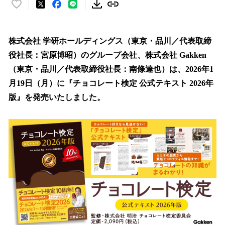
い
い
ね
！
株式会社 学研ホールディングス（東京・品川／代表取締
数
役社長：宮原博昭）のグループ会社、株式会社 Gakken
を
（東京・品川／代表取締役社長：南條達也）は、2026年1
読
み
月19日（月）に『チョコレート検定 公式テキスト 2026年
込
版』を発売いたしました。
み
中
で
す