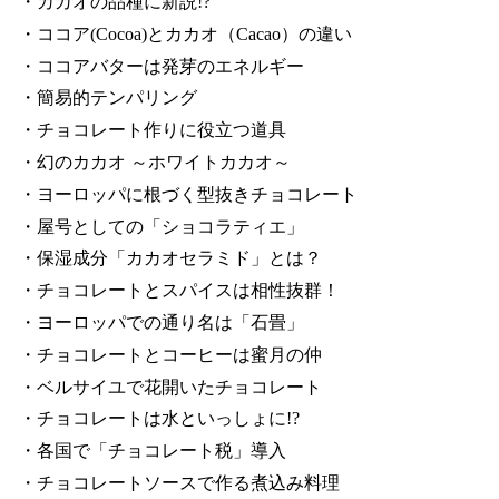
・カカオの品種に新説!?
・ココア(Cocoa)とカカオ（Cacao）の違い
・ココアバターは発芽のエネルギー
・簡易的テンパリング
・チョコレート作りに役立つ道具
・幻のカカオ ～ホワイトカカオ～
・ヨーロッパに根づく型抜きチョコレート
・屋号としての「ショコラティエ」
・保湿成分「カカオセラミド」とは？
・チョコレートとスパイスは相性抜群！
・ヨーロッパでの通り名は「石畳」
・チョコレートとコーヒーは蜜月の仲
・ベルサイユで花開いたチョコレート
・チョコレートは水といっしょに!?
・各国で「チョコレート税」導入
・チョコレートソースで作る煮込み料理