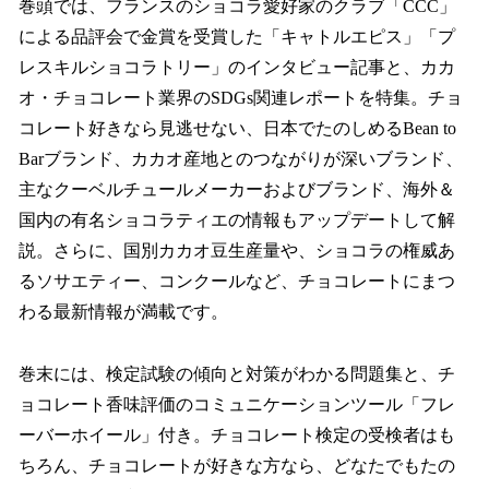
巻頭では、フランスのショコラ愛好家のクラブ「CCC」
による品評会で金賞を受賞した「キャトルエピス」「プ
レスキルショコラトリー」のインタビュー記事と、カカ
オ・チョコレート業界のSDGs関連レポートを特集。チョ
コレート好きなら見逃せない、日本でたのしめるBean to
Barブランド、カカオ産地とのつながりが深いブランド、
主なクーベルチュールメーカーおよびブランド、海外＆
国内の有名ショコラティエの情報もアップデートして解
説。さらに、国別カカオ豆生産量や、ショコラの権威あ
るソサエティー、コンクールなど、チョコレートにまつ
わる最新情報が満載です。
巻末には、検定試験の傾向と対策がわかる問題集と、チ
ョコレート香味評価のコミュニケーションツール「フレ
ーバーホイール」付き。チョコレート検定の受検者はも
ちろん、チョコレートが好きな方なら、どなたでもたの