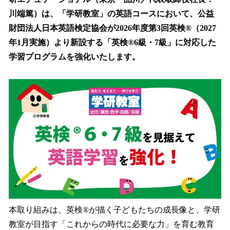
読
み
川端篤）は、「学研教室」の英語コースにおいて、公益
込
財団法人日本英語検定協会が2026年度第3回英検®（2027
み
年1月実施）より新設する「英検®6級・7級」に対応した
中
で
学習プログラムを強化いたします。
す
本取り組みは、英検®が描く子どもたちの成長像と、学研
教室が目指す「これからの時代に必要な力」を育む教育