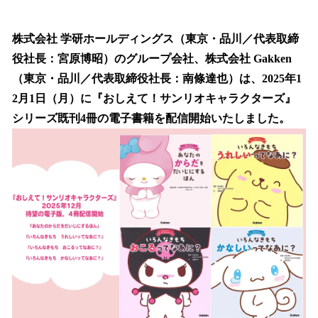
い
ね
！
株式会社 学研ホールディングス（東京・品川／代表取締
数
役社長：宮原博昭）のグループ会社、株式会社 Gakken
を
（東京・品川／代表取締役社長：南條達也）は、2025年1
読
み
2月1日（月）に『おしえて！サンリオキャラクターズ』
込
シリーズ既刊4冊の電子書籍を配信開始いたしました。
み
中
で
す