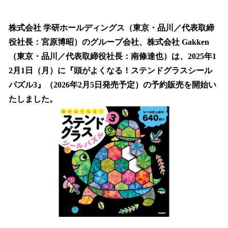
い
ね
！
株式会社 学研ホールディングス（東京・品川／代表取締
数
役社長：宮原博昭）のグループ会社、株式会社 Gakken
を
（東京・品川／代表取締役社長：南條達也）は、2025年1
読
み
2月1日（月）に『頭がよくなる！ステンドグラスシール
込
パズル3』（2026年2月5日発売予定）の予約販売を開始い
み
たしました。
中
で
す