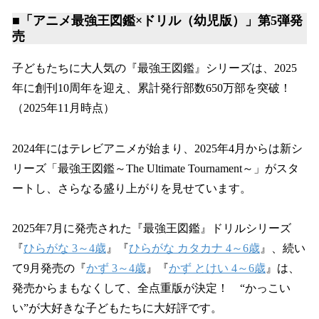
■「アニメ最強王図鑑×ドリル（幼児版）」第5弾発
売
子どもたちに大人気の『最強王図鑑』シリーズは、2025
年に創刊10周年を迎え、累計発行部数650万部を突破！
（2025年11月時点）
2024年にはテレビアニメが始まり、2025年4月からは新シ
リーズ「最強王図鑑～The Ultimate Tournament～」がスタ
ートし、さらなる盛り上がりを見せています。
2025年7月に発売された『最強王図鑑』ドリルシリーズ
『
ひらがな 3～4歳
』『
ひらがな カタカナ 4～6歳
』、続い
て9月発売の『
かず 3～4歳
』『
かず とけい 4～6歳
』は、
発売からまもなくして、全点重版が決定！ “かっこい
い”が大好きな子どもたちに大好評です。