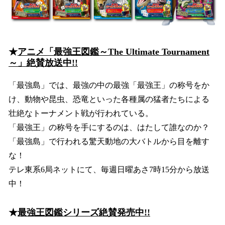
★
アニメ「最強王図鑑～The Ultimate Tournament
～」絶賛放送中!!
「最強島」では、最強の中の最強「最強王」の称号をか
け、動物や昆虫、恐竜といった各種属の猛者たちによる
壮絶なトーナメント戦が行われている。
「最強王」の称号を手にするのは、はたして誰なのか？
「最強島」で行われる驚天動地の大バトルから目を離す
な！
テレ東系6局ネットにて、毎週日曜あさ7時15分から放送
中！
★
最強王図鑑シリーズ絶賛発売中!!