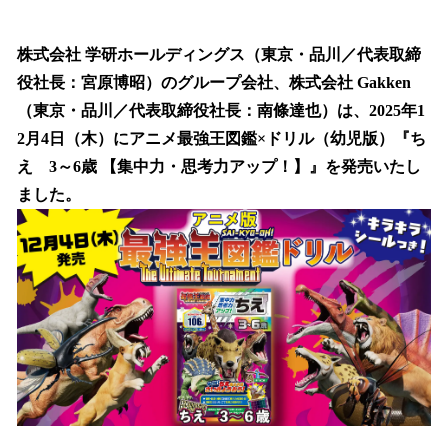
い
ね
！
株式会社 学研ホールディングス（東京・品川／代表取締
数
役社長：宮原博昭）のグループ会社、株式会社 Gakken
を
（東京・品川／代表取締役社長：南條達也）は、2025年1
読
み
2月4日（木）にアニメ最強王図鑑×ドリル（幼児版）『ち
込
え 3～6歳 【集中力・思考力アップ！】』を発売いたし
み
ました。
中
で
す