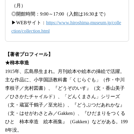
（月）
◎開館時間：9:00～17:00（入館は16:30まで）
▶WEBサイト：
https://www.hiroshima-museum.jp/colle
ction/collection.html
【著者プロフィール】
★柿本幸造
1915年、広島県生まれ。月刊絵本や絵本の挿絵で活躍。
主な作品に、小学国語教科書「くじらぐも」（作・中川
李枝子／光村図書）、『どうぞのいす』（文・香山美子
／ひさかたチャイルド）、「どんくまさん」シリーズ
（文・蔵冨千鶴子／至光社）、『どうぶつだあれかな』
（文・はせがわさとみ／Gakken）、『ひだまりをつくる
ひと 柿本幸造 絵本画集』（Gakken）などがある。199
8年没。