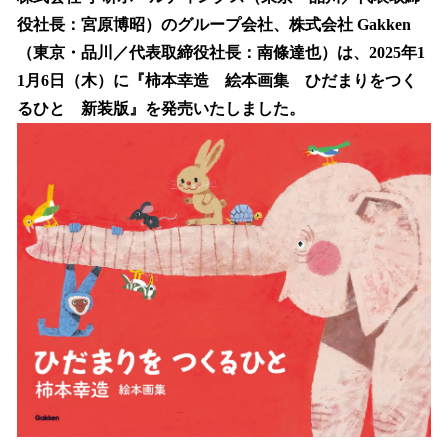
数
役社長：宮原博昭）のグループ会社、株式会社 Gakken
を
（東京・品川／代表取締役社長：南條達也）は、2025年1
読
み
1月6日（木）に『柿本幸造 絵本画集 ひだまりをつく
込
るひと 新装版』を発売いたしました。
み
中
で
す