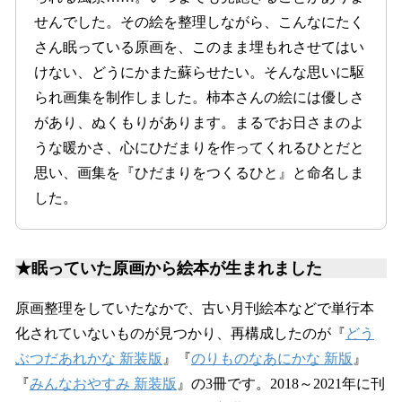
せんでした。その絵を整理しながら、こんなにたく
さん眠っている原画を、このまま埋もれさせてはい
けない、どうにかまた蘇らせたい。そんな思いに駆
られ画集を制作しました。柿本さんの絵には優しさ
があり、ぬくもりがあります。まるでお日さまのよ
うな暖かさ、心にひだまりを作ってくれるひとだと
思い、画集を『ひだまりをつくるひと』と命名しま
した。
★眠っていた原画から絵本が生まれました
原画整理をしていたなかで、古い月刊絵本などで単行本
化されていないものが見つかり、再構成したのが『
どう
ぶつだあれかな 新装版
』『
のりものなあにかな 新版
』
『
みんなおやすみ 新装版
』の3冊です。2018～2021年に刊