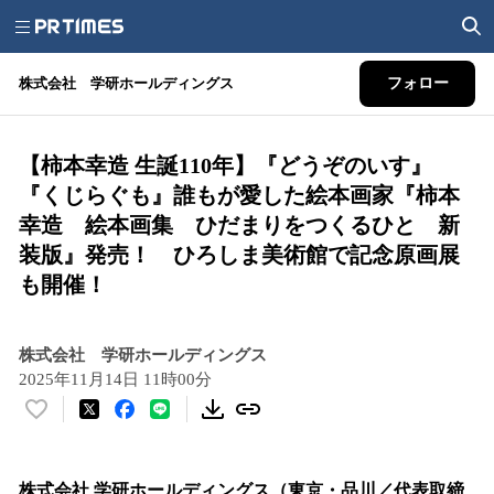
株式会社 学研ホールディングス
フォロー
【柿本幸造 生誕110年】『どうぞのいす』
『くじらぐも』誰もが愛した絵本画家『柿本
幸造 絵本画集 ひだまりをつくるひと 新
装版』発売！ ひろしま美術館で記念原画展
も開催！
株式会社 学研ホールディングス
2025年11月14日 11時00分
い
い
ね
！
株式会社 学研ホールディングス（東京・品川／代表取締