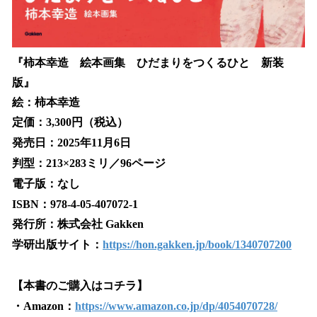
『柿本幸造 絵本画集 ひだまりをつくるひと 新装
版』
絵：柿本幸造
定価：3,300円（税込）
発売日：2025年11月6日
判型：213×283ミリ／96ページ
電子版：なし
ISBN：978-4-05-407072-1
発行所：株式会社 Gakken
学研出版サイト：
https://hon.gakken.jp/book/1340707200
【本書のご購入はコチラ】
・Amazon：
https://www.amazon.co.jp/dp/4054070728/