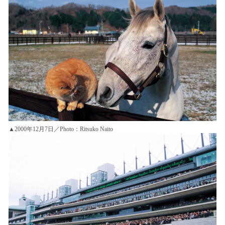
▲2000年12月7日／Photo：Ritsuko Naito