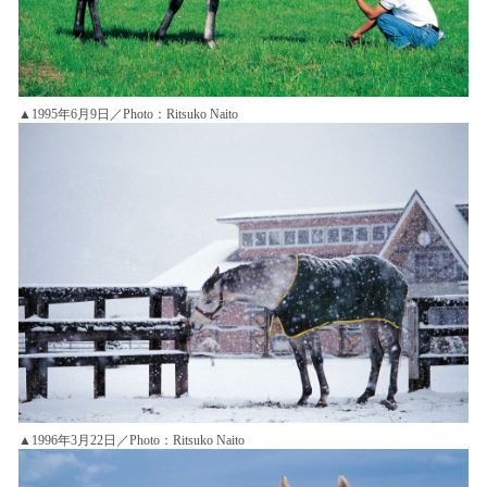
▲1995年6月9日／Photo：Ritsuko Naito
▲1996年3月22日／Photo：Ritsuko Naito