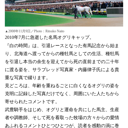
▲2008年11月9日／Photo：Ritsuko Naito
2010年7月に急逝した名馬オグリキャップ。
『白の時間』は、引退レースとなった有馬記念から始ま
り、北海道へ渡ってからの種牡馬としての生活、種牡馬
を引退し本当の余生を迎えてから死の直前までの二十年
に渡る姿を、サラブレッド写真家・内藤律子氏による貴
重な写真で綴ります。
見どころは、年齢を重ねるごとに白くなるオグリの姿を
克明に記録した写真だけでなく、周囲にいた人たちから
寄せられたコメントです。
武豊騎手をはじめ、オグリと運命を共にした馬主、生産
者や調教師、そして死を看取った牧場の方々からの愛情
あふれるコメントひとつひとつが、読者を感動の渦に巻