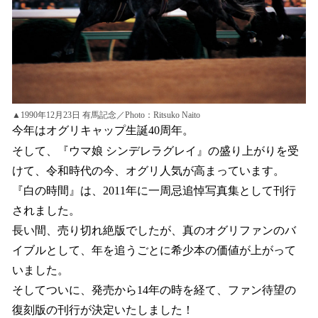
▲1990年12月23日 有馬記念／Photo：Ritsuko Naito
今年はオグリキャップ生誕40周年。
そして、『ウマ娘 シンデレラグレイ』の盛り上がりを受
けて、令和時代の今、オグリ人気が高まっています。
『白の時間』は、2011年に一周忌追悼写真集として刊行
されました。
長い間、売り切れ絶版でしたが、真のオグリファンのバ
イブルとして、年を追うごとに希少本の価値が上がって
いました。
そしてついに、発売から14年の時を経て、ファン待望の
復刻版の刊行が決定いたしました！