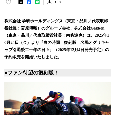
い
い
ね
！
株式会社 学研ホールディングス（東京・品川／代表取締
数
役社長：宮原博昭）のグループ会社、株式会社Gakken
を
（東京・品川／代表取締役社長：南條達也）は、2025年1
読
み
0月24日（金）より『白の時間 復刻版 名馬オグリキャ
込
ップ引退後二十年の日々』（2025年12月4日発売予定）の
み
予約販売を開始いたしました。
中
で
す
■ファン待望の復刻版！