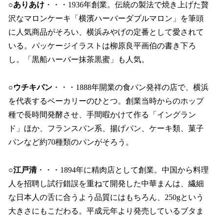
○ありあけ
・・・1936年創業。伝統の製法で焼き上げた贅
沢なマロンケーキ「横濱ハーバーダブルマロン」を筆頭
に人気商品がそろい、横浜みやげの定番として愛されて
いる。パッケージイラストは柳原良平画伯の書き下ろ
し。「黒船ハーバー抹茶黒蜜」も人気。
○ウチキパン
・・・1888年開業の食パン発祥の店で、横浜
を代表するベーカリーのひとつ。創業当時からのホップ
種で長時間発酵させ、手間暇かけて作る「イングラン
ド」ほか、フランスパン系、揚げパン、ケーキ類、菓子
パンなど約70種類のパンがそろう。
○江戸清
・・・1894年に精肉店として創業。中国から料理
人を招聘し試行錯誤を重ねて開発した中華まんは、繊細
な日本人の舌に合うよう品質にはもちろん、250gという
大きさにもこだわる。平成元年より発売しているブタま