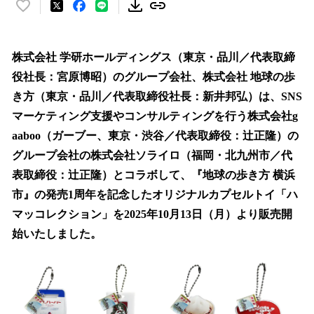
い
い
ね
！
株式会社 学研ホールディングス（東京・品川／代表取締
数
役社長：宮原博昭）のグループ会社、株式会社 地球の歩
を
き方（東京・品川／代表取締役社長：新井邦弘）は、SNS
読
み
マーケティング支援やコンサルティングを行う株式会社g
込
aaboo（ガーブー、東京・渋谷／代表取締役：辻正隆）の
み
グループ会社の株式会社ソライロ（福岡・北九州市／代
中
で
表取締役：辻正隆）とコラボして、『地球の歩き方 横浜
す
市』の発売1周年を記念したオリジナルカプセルトイ「ハ
マッコレクション」を2025年10月13日（月）より販売開
始いたしました。