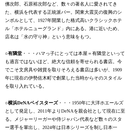
佛次郎、石原裕次郎など、数々の著名人に愛されてき
た、横浜を代表する正統派バー。関東大震災の復興のシ
ンボルとして、1927年開業した格式高いクラシックホテ
ル「ホテルニューグランド」内にある。港に近いため、
店名は「水の守り神」という意味をもつ。
○有隣堂
・・・ハマっ子にとっては本屋＝有隣堂といって
も過言ではないほど、絶大な信頼を寄せられる書店。今
でこそ文房具や雑貨を取りそろえる書店は多いが、1909
年に現在の伊勢佐木町で創業した当時からそのスタイル
を取り入れている。
○横浜DeNAベイスターズ
・・・1950年に大洋ホエールズ
として発足し、2011年よりDeNAを親会社として現在に至
る。メジャーリーガーや侍ジャパン代表など数々のスタ
ー選手を輩出し、2024年は日本シリーズを制し日本一