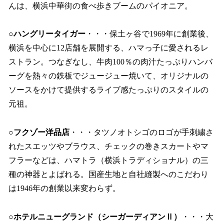
んは、横浜中華街の食べ歩きブームのパイオニア。
○ハングリータイガー
・・・保土ヶ谷で1969年に創業後、
横浜を中心に12店舗を展開する、ハマっ子に愛されるレ
ストラン。つなぎなし、牛肉100％の肉汁たっぷりハンバ
ーグを熱々の鉄板でジュージュー焼いて、オリジナルの
ソースをかけて提供するライブ感たっぷりのスタイルの
元祖。
○フクゾー洋品店
・・・タツノオトシゴのロゴが手刺繍さ
れたスエッツやブラウス、チェックの巻きスカートやマ
フラーなどは、ハマトラ（横浜トラディショナル）の三
種の神器とよばれる。国産生地と自社縫製へのこだわり
は1946年の創業以来変わらず。
○ホテルニューグランド（シーガーディアンⅡ）
・・・大