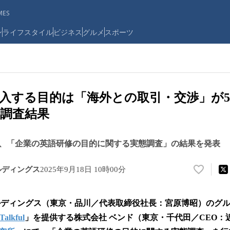
ES
ン
ライフスタイル
ビジネス
グルメ
スポーツ
入する目的は「海外との取引・交渉」が5
調査結果
、「企業の英語研修の目的に関する実態調査」の結果を発表
ルディングス
2025年9月18日 10時00分
い
い
ね
ルディングス（東京・品川／代表取締役社長：宮原博昭）のグ
！
数
Talkful
」を提供する株式会社 ベンド（東京・千代田／CEO：
を