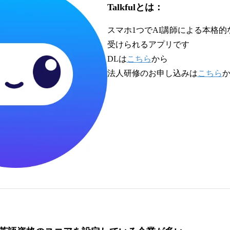
Talkfulとは：
スマホ1つでAI講師による本格
受けられるアプリです
DLは
こちら
から
法人研修のお申し込みは
こちら