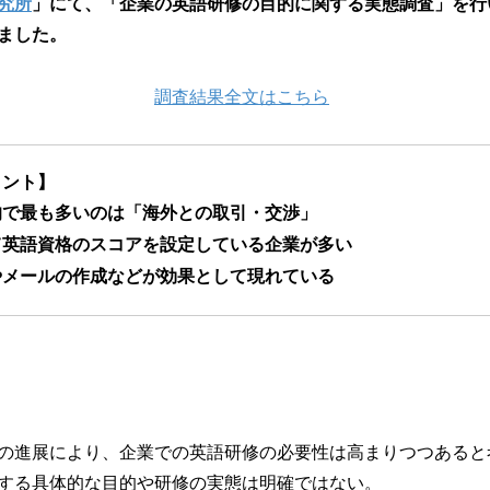
究所
」にて、「企業の英語研修の目的に関する実態調査」を行い、
読
ました。
み
込
み
調査結果全文はこちら
中
で
す
イント】
的で最も多いのは「海外との取引・交渉」
て英語資格のスコアを設定している企業が多い
やメールの作成などが効果として現れている
の進展により、企業での英語研修の必要性は高まりつつあると
する具体的な目的や研修の実態は明確ではない。