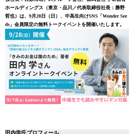
を
ホールディングス（東京・品川／代表取締役社長：勝野
読
み
哲也）は、9月28日（日）、中高生向けSNS「Wonder See
込
ds」会員限定の無料トークイベントを開催いたします。
み
中
で
す
田内学氏プロフィール