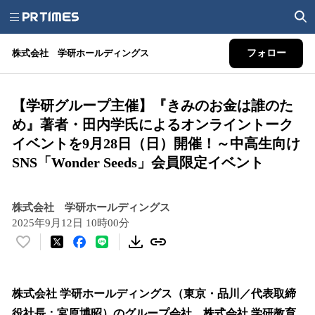
株式会社 学研ホールディングス
フォロー
【学研グループ主催】『きみのお金は誰のた
め』著者・田内学氏によるオンライントーク
イベントを9月28日（日）開催！～中高生向け
SNS「Wonder Seeds」会員限定イベント
株式会社 学研ホールディングス
2025年9月12日 10時00分
い
い
ね
！
株式会社 学研ホールディングス（東京・品川／代表取締
数
役社長：宮原博昭）のグループ会社、株式会社 学研教育