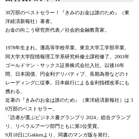
30万部のベストセラー！『きみのお金は誰のため』（東
洋経済新報社）著者。
お金の向こう研究所代表／社会的金融教育家。
1978年生まれ。灘高等学校卒業。東京大学工学部卒業。
同大学大学院情報理工学系研究科修士課程修了。2003年
ゴールドマン・サックス証券株式会社入社。以後16年
間、日本国債、円金利デリバティブ、長期為替などのト
レーディングに従事。日本銀行による金利指標改革にも
携わる。
近著の『きみのお金は誰のため』（東洋経済新報社）は 3
0万部のベストセラー。
「読者が選ぶビジネス書グランプリ 2024」総合グランプ
リ、リベラルアーツ部門ともに第1位受賞。
9月18日にGakkenより、同書のマンガ版を発行。