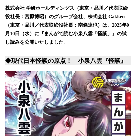
ね
！
株式会社 学研ホールディングス（東京・品川／代表取締
数
役社長：宮原博昭）のグループ会社、株式会社 Gakken
を
（東京・品川／代表取締役社長：南條達也）は、2025年9
読
み
月10日（水）に『まんがで読む小泉八雲「怪談」』の試
込
し読みを公開いたしました。
み
中
で
◆現代日本怪談の原点！ 小泉八雲『怪談』
す