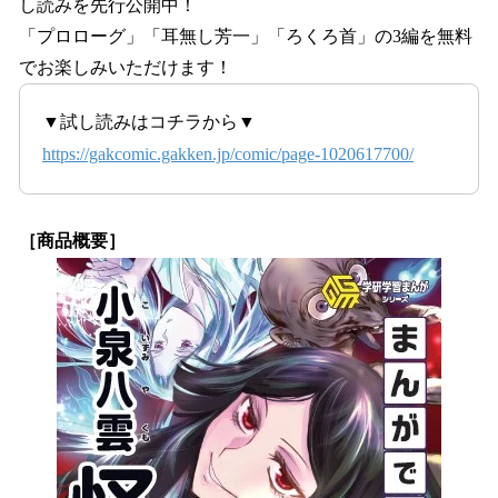
し読みを先行公開中！
「プロローグ」「耳無し芳一」「ろくろ首」の3編を無料
でお楽しみいただけます！
▼試し読みはコチラから▼
https://gakcomic.gakken.jp/comic/page-1020617700/
［商品概要］