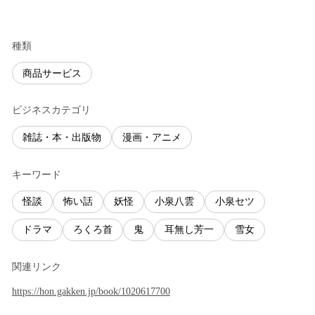
種類
商品サービス
ビジネスカテゴリ
雑誌・本・出版物
漫画・アニメ
キーワード
怪談
怖い話
妖怪
小泉八雲
小泉セツ
ドラマ
ろくろ首
鬼
耳無し芳一
雪女
関連リンク
https://hon.gakken.jp/book/1020617700