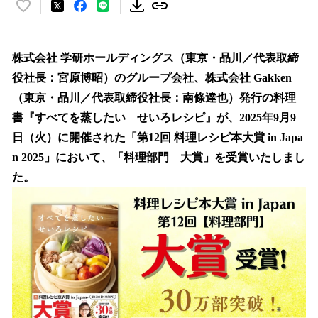
い
い
ね
！
株式会社 学研ホールディングス（東京・品川／代表取締
数
役社長：宮原博昭）のグループ会社、株式会社 Gakken
を
（東京・品川／代表取締役社長：南條達也）発行の料理
読
み
書『すべてを蒸したい せいろレシピ』が、2025年9月9
込
日（火）に開催された「第12回 料理レシピ本大賞 in Japa
み
n 2025」において、「料理部門 大賞」を受賞いたしまし
中
で
た。
す