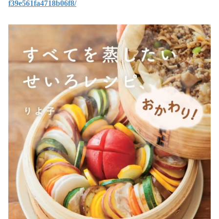
f39e561fa4718b06f8/