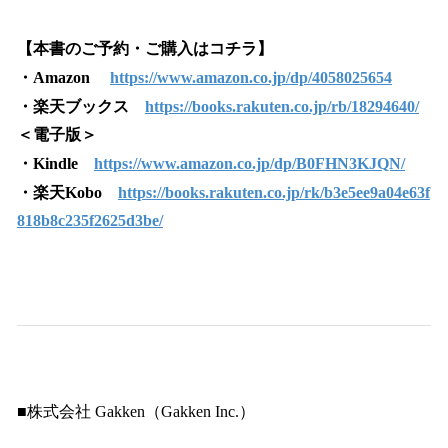
【本書のご予約・ご購入はコチラ】
・Amazon
https://www.amazon.co.jp/dp/4058025654
・楽天ブックス
https://books.rakuten.co.jp/rb/18294640/
＜電子版＞
・Kindle
https://www.amazon.co.jp/dp/B0FHN3KJQN/
・楽天Kobo
https://books.rakuten.co.jp/rk/b3e5ee9a04e63f
818b8c235f2625d3be/
■株式会社 Gakken（Gakken Inc.）