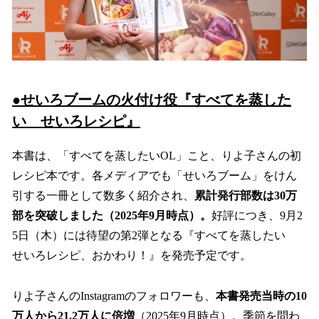
●せいろブームの火付け役『すべてを蒸した
い せいろレシピ』
本書は、「すべてを蒸したいOL」こと、りよ子さんの初
レシピ本です。各メディアでも「せいろブーム」をけん
引する一冊として数多く紹介され、
累計発行部数は30万
部を突破しました（2025年9月時点）。
好評につき、9月2
5日（木）には待望の第2弾となる『すべてを蒸したい
せいろレシピ、おかわり！』を発売予定です。
りよ子さんのInstagramのフォロワーも、
本書発売当時の10
万人から21.2万人に倍増
（2025年9月時点）。季節を問わ