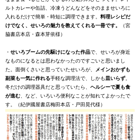
ルトカレーや缶詰、冷凍うどんなどをそのまませいろに
入れるだけで簡単・時短に調理できます。
料理レシピだ
けでなく、せいろの魅力を教えてくれる一冊です。
（宮
脇書店本店・森本芽依様）
・
せいろブームの先駆けになった作品
で、せいろが身近
なものになるとは思わなかったのですごいと思いまし
た。面倒くさいと思っていたせいろが、
メインおかずも
副菜も一気に作れる
手軽な調理法で、しかも
皿いらず
。
冬だけの調理器具だと思っていたら、
ヘルシーで夏も食
が進む
、など、いろいろ便利なことが知れてよかったで
す。（紀伊國屋書店梅田本店・戸田晃代様）