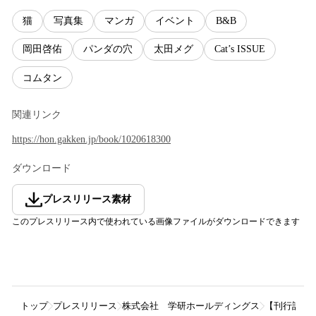
猫
写真集
マンガ
イベント
B&B
岡田啓佑
パンダの穴
太田メグ
Cat’s ISSUE
コムタン
関連リンク
https://hon.gakken.jp/book/1020618300
ダウンロード
プレスリリース素材
このプレスリリース内で使われている画像ファイルがダウンロードできます
トップ
プレスリリース
株式会社 学研ホールディングス
【刊行記念！