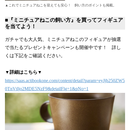
▲これでミニチュアねこを迎えても安心！ 飼い方のポイントも掲載。
■『ミニチュアねこの飼い方』を買ってフィギュア
を当てよう！
ガチャでも大人気、ミニチュアねこのフィギュアが抽選
で当たるプレゼントキャンペーンも開催中です！ 詳し
くは下記をご確認ください。
▼詳細はこちら▼
https://saas.actibookone.com/content/detail?param=eyJjb250ZW5
0TnVtIjo2MDE5NzF9&detailFlg=1&pNo=1