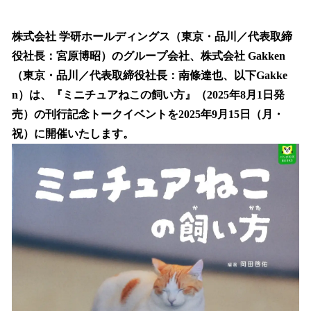
い
ね
！
株式会社 学研ホールディングス（東京・品川／代表取締
数
役社長：宮原博昭）のグループ会社、株式会社 Gakken
を
（東京・品川／代表取締役社長：南條達也、以下Gakke
読
み
n）は、『ミニチュアねこの飼い方』（2025年8月1日発
込
売）の刊行記念トークイベントを2025年9月15日（月・
み
祝）に開催いたします。
中
で
す