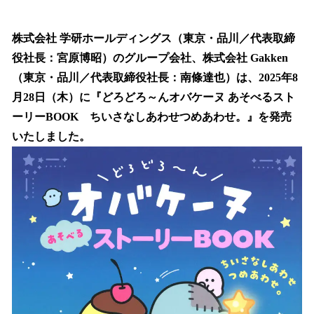
い
ね
！
株式会社 学研ホールディングス（東京・品川／代表取締
数
役社長：宮原博昭）のグループ会社、株式会社 Gakken
を
（東京・品川／代表取締役社長：南條達也）は、2025年8
読
み
月28日（木）に『どろどろ～んオバケーヌ あそべるスト
込
ーリーBOOK ちいさなしあわせつめあわせ。』を発売
み
いたしました。
中
で
す