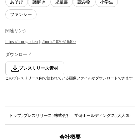
あそび
謎解き
児童書
読み物
小学生
ファンシー
関連リンク
https://hon.gakken.jp/book/1020616400
ダウンロード
プレスリリース素材
このプレスリリース内で使われている画像ファイルがダウンロードできます
トップ
プレスリリース
株式会社 学研ホールディングス
大人気キャ
会社概要