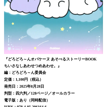
『どろどろ～んオバケーヌ あそべるストーリーBOOK
ちいさなしあわせつめあわせ。』
編：どろどろ～ん委員会
定価：1,100円（税込）
発売日：2025年8月28日
判型：四六判／128ページ／オールカラー
電子版：あり（同時配信）
ISBN：978-4-05-206164-6