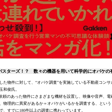
バスターズ！？ 数々の機器を用いて科学的にオバケの
した物件に対して、“オバケ調査”を実施している不動産コンサ
玉和俊氏。
、依頼のあった物件にさまざまな機材を設置し、映像や音声、電
、物理的に異変があるか＝オバケがいるかを調査する、というも
で、すでに180件以上の調査に携わっています。