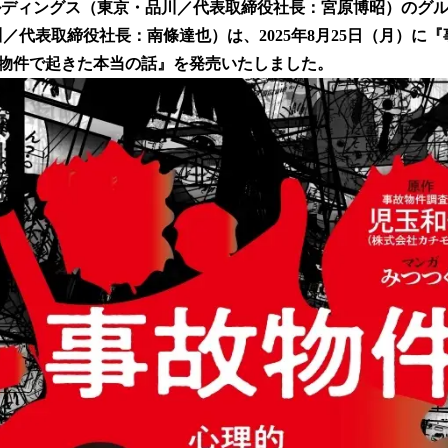
ルディングス（東京・品川／代表取締役社長：宮原博昭）のグ
！
数
品川／代表取締役社長：南條達也）は、2025年8月25日（月）に
を
物件で起きた本当の話』を発売いたしました。
読
み
込
み
中
で
す