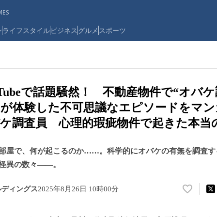
ES
ン
ライフスタイル
ビジネス
グルメ
スポーツ
uTubeで話題騒然！ 不動産物件で“オバ
ンが体験した不可思議なエピソードをマン
ケ調査員 心理的瑕疵物件で起きた本当
部屋で、何が起こるのか……。科学的にオバケの有無を調査す
怪異の数々――。
ルディングス
2025年8月26日 10時00分
い
い
ね