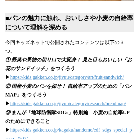
■パンの魅力に触れ、おいしさや小麦の自給率
について理解を深める
今回キッズネットで公開されたコンテンツは以下の３
つ。
① 野菜や果物の切り口で大変身！ 見た目もおいしい「お
花のサンドイッチ」をつくろう
▶
https://kids.gakken.co.jp/jiyuu/category/art/fruit-sandwich/
② 国産小麦のパンを探せ！ 自給率アップのための
「パン
MAP」をつ
くろう
▶
https://kids.gakken.co.jp/jiyuu/category/research/breadmap/
③
まんが「地球防衛隊SDGs」特別編 小麦の自給率UP
のためにできること
▶
https://kids.gakken.co.jp/kagaku/nandemo/edf_sdgs_special_p
asco_2507/