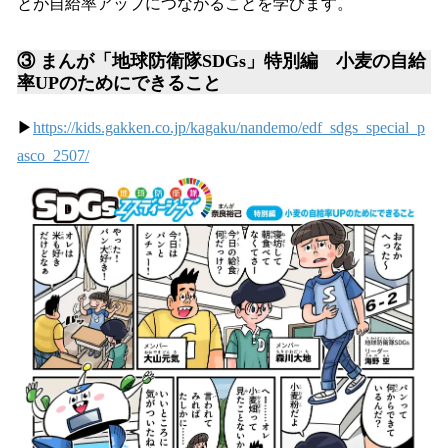
とが自給率アップにつながることを学びます。
③ まんが「地球防衛隊SDGs」特別編 小麦の自給
率UPのためにできること
▶
https://kids.gakken.co.jp/kagaku/nandemo/edf_sdgs_special_p
asco_2507/