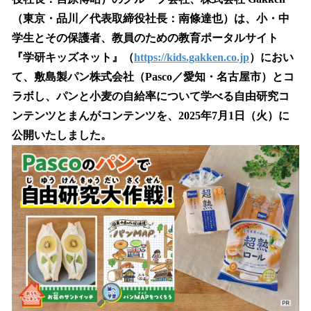
を
（東京・品川／代表取締役社長：南條達也）は、小・中
読
み
学生とその保護者、教員のための教育ポータルサイト
込
『学研キッズネット』（
https://kids.gakken.co.jp
）におい
み
て、敷島製パン株式会社（Pasco／愛知・名古屋市）とコ
中
で
ラボし、パンと小麦の自給率について学べる自由研究コ
す
ンテンツとまんがコンテンツを、2025年7月1日（火）に
公開いたしました。