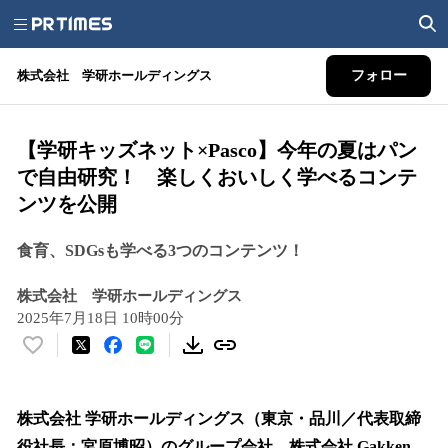
株式会社 学研ホールディングス
フォロー
【学研キッズネット×Pasco】今年の夏はパン
で自由研究！ 楽しくおいしく学べるコンテ
ンツを公開
食育、SDGsも学べる3つのコンテンツ！
株式会社 学研ホールディングス
2025年7月18日 10時00分
い
い
ね
！
株式会社 学研ホールディングス（東京・品川／代表取締
数
役社長：宮原博昭）のグループ会社、株式会社 Gakken