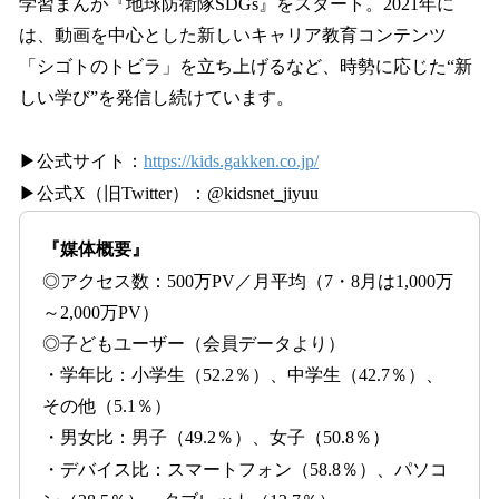
学習まんが『地球防衛隊SDGs』をスタート。2021年に
は、動画を中心とした新しいキャリア教育コンテンツ
「シゴトのトビラ」を立ち上げるなど、時勢に応じた“新
しい学び”を発信し続けています。
▶公式サイト：
https://kids.gakken.co.jp/
▶公式X（旧Twitter）：@kidsnet_jiyuu
『媒体概要』
◎アクセス数：500万PV／月平均（7・8月は1,000万
～2,000万PV）
◎子どもユーザー（会員データより）
・学年比：小学生（52.2％）、中学生（42.7％）、
その他（5.1％）
・男女比：男子（49.2％）、女子（50.8％）
・デバイス比：スマートフォン（58.8％）、パソコ