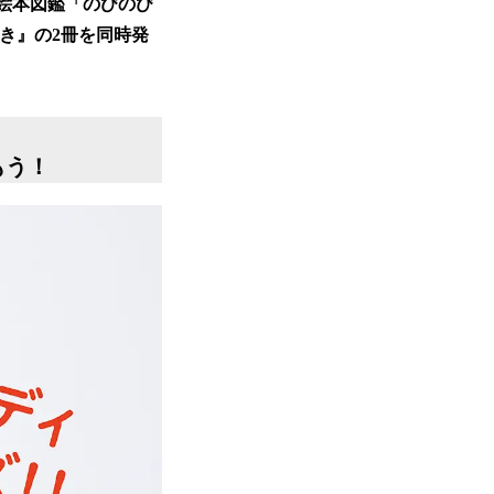
、絵本図鑑「のびのび
やき』の2冊を同時発
もう！