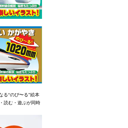
なる“のび〜る”絵本
・読む・遊ぶが同時