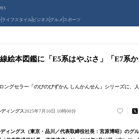
ES
ン
ライフスタイル
ビジネス
グルメ
スポーツ
線絵本図鑑に「E5系はやぶさ」「E7系
ロングセラー「のびのびずかん しんかんせん」シリーズに、人
ルディングス
2025年7月10日 10時00分
い
い
ね
ルディングス（東京・品川／代表取締役社長：宮原博昭）のグ
！