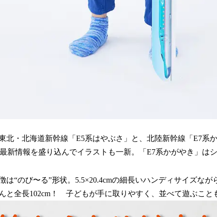
東北・北海道新幹線「E5系はやぶさ」と、北陸新幹線「E7系
は最新情報を盛り込んでイラストも一新。「E7系かがやき」は
は“のび〜る”形状。5.5×20.4cmの細長いハンディサイズな
んと全長102cm！ 子どもが手に取りやすく、並べて遊ぶこと