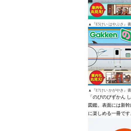
▲『E5けい はやぶさ』
▲『E7けい かがやき』
「のびのびずかん し
図鑑。表面には新幹
に楽しめる一冊です