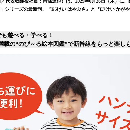
数
品川／代表取締役社長：南條達也）は、2025年6月26日（木）に
を
」シリーズの最新刊、『E5けい はやぶさ』と『E7けい かが
読
み
込
み
でも遊べる・学べる！
中
満載の“のび～る絵本図鑑”で新幹線をもっと楽し
で
す