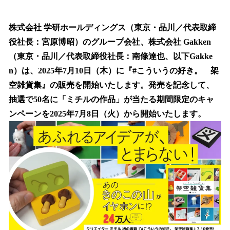
い
ね
！
株式会社 学研ホールディングス（東京・品川／代表取締
数
役社長：宮原博昭）のグループ会社、株式会社 Gakken
を
（東京・品川／代表取締役社長：南條達也、以下Gakke
読
み
n）は、2025年7月10日（木）に『#こういうの好き。 架
込
空雑貨集』の販売を開始いたします。発売を記念して、
み
抽選で50名に「ミチルの作品」が当たる期間限定のキャ
中
で
ンペーンを2025年7月8日（火）から開始いたします。
す