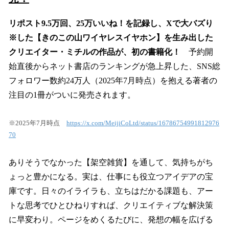
リポスト9.5万回、25万いいね！を記録し、Xで大バズり
※した【きのこの山ワイヤレスイヤホン】を生み出した
クリエイター・ミチルの作品が、初の書籍化！
予約開
始直後からネット書店のランキングが急上昇した、SNS総
フォロワー数約24万人（2025年7月時点）を抱える著者の
注目の1冊がついに発売されます。
※2025年7月時点
https://x.com/MeijiCoLtd/status/16786754991812976
70
ありそうでなかった【架空雑貨】を通して、気持ちがち
ょっと豊かになる。実は、仕事にも役立つアイデアの宝
庫です。日々のイライラも、立ちはだかる課題も、アー
トな思考でひとひねりすれば、クリエイティブな解決策
に早変わり。ページをめくるたびに、発想の幅を広げる