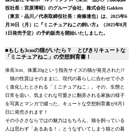
数
役社長：宮原博昭）のグループ会社、株式会社 Gakken
を
（東京・品川／代表取締役社長：南條達也）は、2025年6
読
み
月30日（月）に『ミニチュアねこの飼い方』（2025年8月
込
1日発売予定）の予約販売を開始いたしました。
み
中
で
■もしも3cmの猫がいたら？ とびきりキュートな
す
「ミニチュアねこ」の空想飼育書！
体長3cm、体重20gという指先サイズの猫が発見された!?
猫の性質はそのままに、現代の暮らしに合わせて小さ
く進化したとされる「ミニチュアねこ」。その、生態と
日常を追い、気まぐれな可愛さに翻弄される家族の様子
を写真とマンガで綴った、キュートな空想飼育書が8月1
日に発売されます！
その小ささならではの魅力はもちろん、猫を飼っている
人は思わず「あるある！」とうなずいてしまう猫との暮