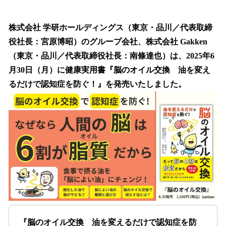
い
ね
！
株式会社 学研ホールディングス（東京・品川／代表取締
数
役社長：宮原博昭）のグループ会社、株式会社 Gakken
を
（東京・品川／代表取締役社長：南條達也）は、2025年6
読
み
月30日（月）に健康実用書『脳のオイル交換 油を変え
込
るだけで認知症を防ぐ！』を発売いたしました。
み
中
で
す
『脳のオイル交換 油を変えるだけで認知症を防