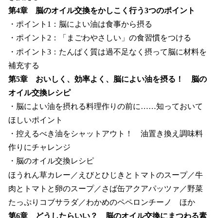
第4章 脳のオイル交換をかしこく行う3つのポイント
・ポイント1：脳によい油は食事から摂る
・ポイント2：「まごわやさしい」の食習慣をつける
・ポイント3：たんぱく質は過不足なく摂って脳に材料を
補充する
第5章 おいしく、効率よく、脳によい油を摂る！ 脳の
オイル交換レシピ
・脳によい油を摂れる料理作りの前に……知っておいて
ほしいポイント
・控えるべき油をシャットアウト！ 油置き換え調味料
作りにチャレンジ
・脳のオイル交換レシピ
ほうれん草カレー／えびとひじきとトマトのスープ／牛
肉とトマトと卵のスープ／さば缶アクアパッツァ／野菜
たっぷりコブサラダ／わかめのペペロンチーノ ほか
第6章 どうしたらいい？ 脳のオイル交換にまつわる素