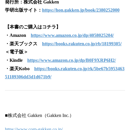
発行所：株式会社 Gakken
学研出版サイト：
https://hon.gakken.jp/book/2380252000
【本書のご購入はコチラ】
・Amazon
https://www.amazon.co.jp/dp/4058025204/
・楽天ブックス
https://books.rakuten.co.jp/rb/18199305/
＜電子版＞
・Kindle
https://www.amazon.co.jp/dp/B0F9XRP6H2/
・楽天Kobo
https://books.rakuten.co.jp/rk/5be67b5953463
51189306dd3d1d671b9/
■株式会社 Gakken（Gakken Inc.）
https://www.corp-gakken.co.jp/