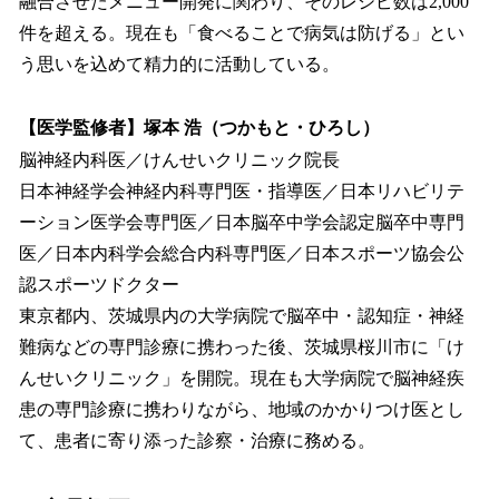
融合させたメニュー開発に関わり、そのレシピ数は2,000
件を超える。現在も「食べることで病気は防げる」とい
う思いを込めて精力的に活動している。
【医学監修者】塚本 浩（つかもと・ひろし）
脳神経内科医／けんせいクリニック院長
日本神経学会神経内科専門医・指導医／日本リハビリテ
ーション医学会専門医／日本脳卒中学会認定脳卒中専門
医／日本内科学会総合内科専門医／日本スポーツ協会公
認スポーツドクター
東京都内、茨城県内の大学病院で脳卒中・認知症・神経
難病などの専門診療に携わった後、茨城県桜川市に「け
んせいクリニック」を開院。現在も大学病院で脳神経疾
患の専門診療に携わりながら、地域のかかりつけ医とし
て、患者に寄り添った診察・治療に務める。