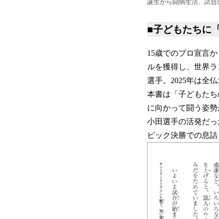
誕生から闘病生活、試合
■子どもたちに
15歳でのプロ宣言
ルを獲得し、世界ラ
選手。2025年は
本書は「子どもたち
に向かって闘う姿勢
小田選手の活発だっ
ピック決勝での息詰