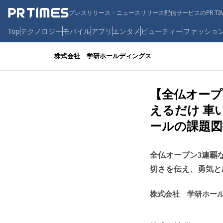
プレスリリース・ニュースリリース配信サービスのPR TIM
Top
テクノロジー
モバイル
アプリ
エンタメ
ビューティー
ファッショ
株式会社 学研ホールディングス
【全仏オープ
えるだけ 車
ールの課題図
全仏オープン3連覇
切さを伝え、勇気と
株式会社 学研ホー