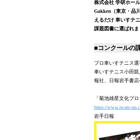
株式会社 学研ホー
Gakken（東京
えるだけ 車いすテニ
課題図書に選ばれま
■コンクールの
プロ車いすテニス選
車いすテニス小田凱
報社、日報岩手書店
「菊池雄星文化プロ
https://www.iwate-np.
岩手日報