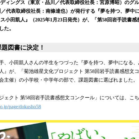
ルディングス（東京・品川／代表取締役社長：宮原博昭）のグ
！
数
・品川／代表取締役社長：南條達也）が発行する『夢を持つ、夢中
を
ス小田凱人』（2025年1月23日発売）が、「第58回岩手読書
読
した。
み
込
み
課題図書に決定！
中
で
手、小田凱人さんの半生をつづった『夢を持つ、夢中になる、
す
人』が、「菊池雄星文化プロジェクト 第58回岩手読書感想文
会主催）の小学校・中学年の部で、課題図書に選ばれました。
ジェクト 第58回岩手読書感想文コンクール」については、こ
co.jp/page/dokusho58