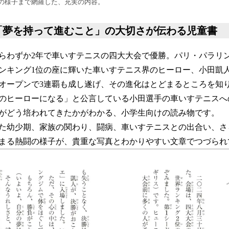
の様子まで網羅した、充実の内容。
「夢を持って進むこと」の大切さが伝わる児童書
からわずか2年で車いすテニスの四大大会で優勝。パリ・パラリ
ンキング1位の座に輝いた車いすテニス界のヒーロー、小田凱
全仏オープンで3連覇も成し遂げ、その進化はとどまるところを知
のヒーローになる」と公言している小田選手の車いすテニスへ
がどう培われてきたかがわかる、小学生向けの読み物です。
た幼少期、家族の関わり、闘病、車いすテニスとの出合い、さ
まる熱闘の様子が、貴重な写真とわかりやすい文章でつづられ