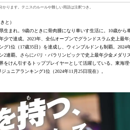
分かります。テニスのルールや難しい用語は注釈つき。
ときと）
愛知県生まれ。9歳のときに骨肉腫になり車いす生活に。10歳か
年少で達成。2023年、全仏オープンでグランドスラム史上最年少
グ1位（17歳35日）を達成し、ウィンブルドンも制覇。202
ン2連覇。さらにパリ・パラリンピックで史上最年少金メダリ
界をけん引するトッププレイヤーとして活躍している。東海理
ジュニアランキング1位（2024年11月25日現在）。