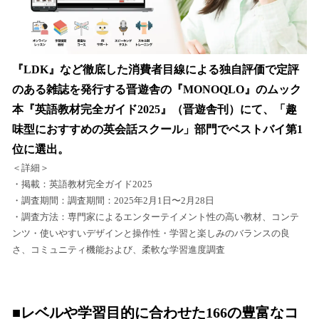
『LDK』など徹底した消費者目線による独自評価で定評
のある雑誌を発行する晋遊舎の『MONOQLO』のムック
本『英語教材完全ガイド2025』（晋遊舎刊）にて、「趣
味型におすすめの英会話スクール」部門でベストバイ第1
位に選出。
＜詳細＞
・掲載：英語教材完全ガイド2025
・調査期間：調査期間：2025年2月1日〜2月28日
・調査方法：専門家によるエンターテイメント性の高い教材、コンテ
ンツ・使いやすいデザインと操作性・学習と楽しみのバランスの良
さ、コミュニティ機能および、柔軟な学習進度調査
■レベルや学習目的に合わせた166の豊富なコ