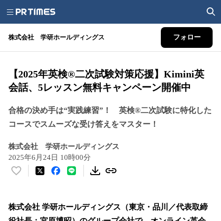
株式会社 学研ホールディングス
フォロー
【2025年英検®二次試験対策応援】Kimini英
会話、5レッスン無料キャンペーン開催中
合格の決め手は“実践練習”！ 英検®二次試験に特化した
コースでスムーズな受け答えをマスター！
株式会社 学研ホールディングス
2025年6月24日 10時00分
い
い
ね
！
株式会社 学研ホールディングス（東京・品川／代表取締
数
役社長：宮原博昭）のグループ会社で、オンライン英会