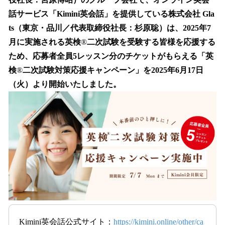
を
話サービス「Kimini英会話」を提供している株式会社 Gla
読
み
ts（東京・品川／代表取締役社長：杉原聡）は、2025年7
込
月に実施される英検
®
二次試験を受験する皆様を応援する
み
ため、応募者全員5レッスン分のチケットがもらえる「英
中
で
検
®
二次試験対策応援キャンペーン」を2025年6月17日
す
（火）より開始いたしました。
Kimini英会話公式サイト：
https://kimini.online/other/ca