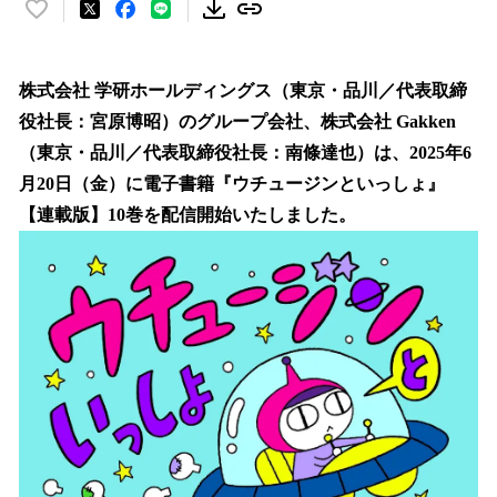
い
い
ね
！
株式会社 学研ホールディングス（東京・品川／代表取締
数
役社長：宮原博昭）のグループ会社、株式会社 Gakken
を
（東京・品川／代表取締役社長：南條達也）は、2025年6
読
み
月20日（金）に電子書籍『ウチュージンといっしょ』
込
【連載版】10巻を配信開始いたしました。
み
中
で
す