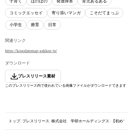
子育て
ほのぼの
発達障害
育児あるある
コミックエッセイ
寄り添いマンガ
こそだてまっぷ
小学生
療育
日常
関連リンク
https://kosodatemap.gakken.jp/
ダウンロード
プレスリリース素材
このプレスリリース内で使われている画像ファイルがダウンロードできます
トップ
プレスリリース
株式会社 学研ホールディングス
【初めての