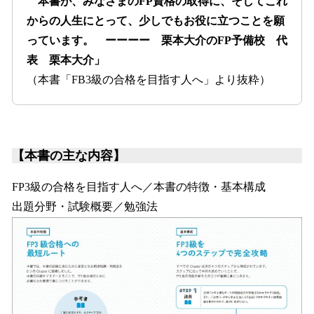
本書が、みなさまのFP資格の取得に、そしてこれ
からの人生にとって、少しでもお役に立つことを願
っています。 ーーーー 栗本大介のFP予備校 代
表 栗本大介」
（本書「FB3級の合格を目指す人へ」より抜粋）
【本書の主な内容】
FP3級の合格を目指す人へ／本書の特徴・基本構成
出題分野・試験概要／勉強法