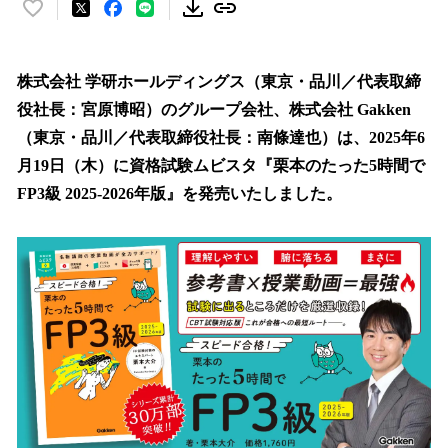
い
い
ね
！
株式会社 学研ホールディングス（東京・品川／代表取締
数
役社長：宮原博昭）のグループ会社、株式会社 Gakken
を
（東京・品川／代表取締役社長：南條達也）は、2025年6
読
み
月19日（木）に資格試験ムビスタ『栗本のたった5時間で
込
FP3級 2025-2026年版』を発売いたしました。
み
中
で
す