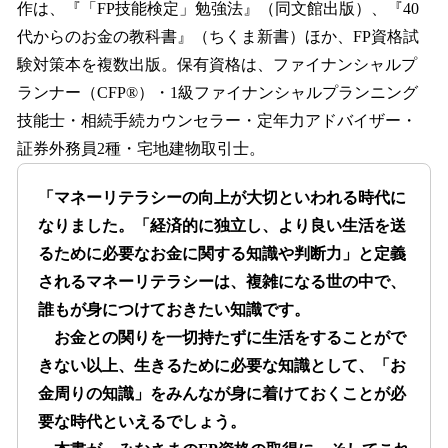
作は、『「FP技能検定」勉強法』（同文館出版）、『40
代からのお金の教科書』（ちくま新書）ほか、FP資格試
験対策本を複数出版。保有資格は、ファイナンシャルプ
ランナー（CFP®）・1級ファイナンシャルプランニング
技能士・相続手続カウンセラー・定年力アドバイザー・
証券外務員2種・宅地建物取引士。
「マネーリテラシーの向上が大切といわれる時代に
なりました。「経済的に独立し、より良い生活を送
るために必要なお金に関する知識や判断力」と定義
されるマネーリテラシーは、複雑になる世の中で、
誰もが身につけておきたい知識です。
お金との関りを一切持たずに生活をすることがで
きない以上、生きるために必要な知識として、「お
金周りの知識」をみんなが身に着けておくことが必
要な時代といえるでしょう。