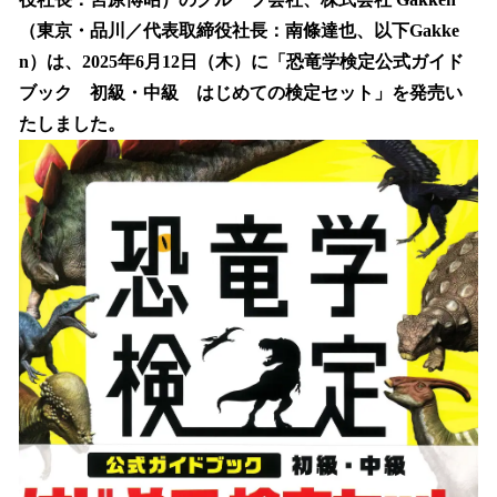
を
（東京・品川／代表取締役社長：南條達也、以下Gakke
読
み
n）は、2025年6月12日（木）に「恐竜学検定公式ガイド
込
ブック 初級・中級 はじめての検定セット」を発売い
み
たしました。
中
で
す