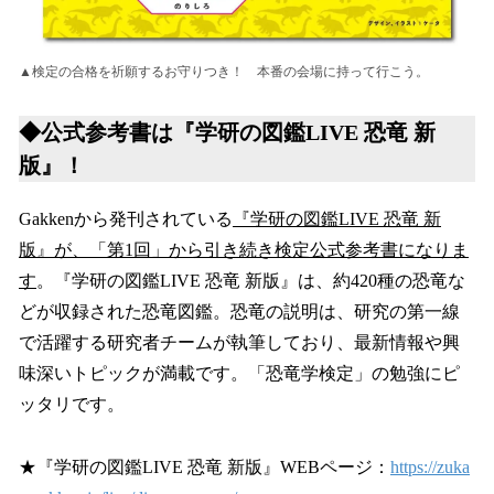
▲検定の合格を祈願するお守りつき！ 本番の会場に持って行こう。
◆公式参考書は『学研の図鑑LIVE 恐竜 新
版』！
Gakkenから発刊されている
『学研の図鑑LIVE 恐竜 新
版』が、「第1回」から引き続き検定公式参考書になりま
す
。『学研の図鑑LIVE 恐竜 新版』は、約420種の恐竜な
どが収録された恐竜図鑑。恐竜の説明は、研究の第一線
で活躍する研究者チームが執筆しており、最新情報や興
味深いトピックが満載です。「恐竜学検定」の勉強にピ
ッタリです。
★『学研の図鑑LIVE 恐竜 新版』WEBページ：
https://zuka