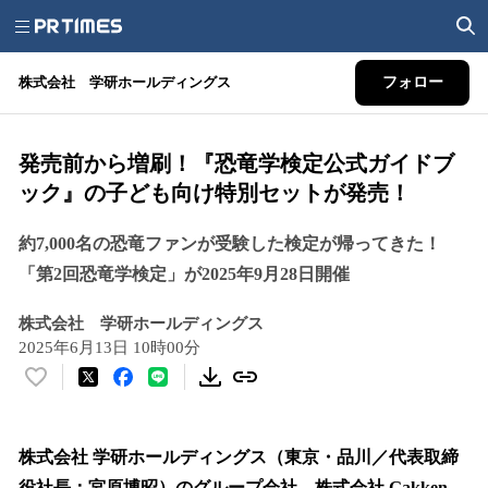
株式会社 学研ホールディングス
フォロー
発売前から増刷！『恐竜学検定公式ガイドブ
ック』の子ども向け特別セットが発売！
約7,000名の恐竜ファンが受験した検定が帰ってきた！
「第2回恐竜学検定」が2025年9月28日開催
株式会社 学研ホールディングス
2025年6月13日 10時00分
い
い
ね
！
株式会社 学研ホールディングス（東京・品川／代表取締
数
役社長：宮原博昭）のグループ会社、株式会社 Gakken