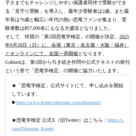
子さまでもチャレンジしやすい保護者同伴で受験ができ
る「見守り受験」を導入し、最年少受験者は2歳。また最
年長は76歳と幅広い年代の熱い恐竜ファンが集まり、受
験者数は約7,000名にもなる大盛況となりました。
そして、待望の「第2回恐竜学検定」の開催が決定。
2025
年9月28日（日）に、会場（東京・名古屋・大阪・福井）
とオンラインにて、全国一斉開催
となります。
Gakkenは、第1回から引き続き作問や公式テキストの発刊
という形で「恐竜学検定」の開催に協力いたします。
★「恐竜学検定」公式サイトにて、申し込みを開始
しています。
▶
https://www.kentei-uketsuke.com/dinosaurs/
★恐竜学検定 公式X（旧Twitter）はこちら：
https://x.
com/Dinosaur_Kentei