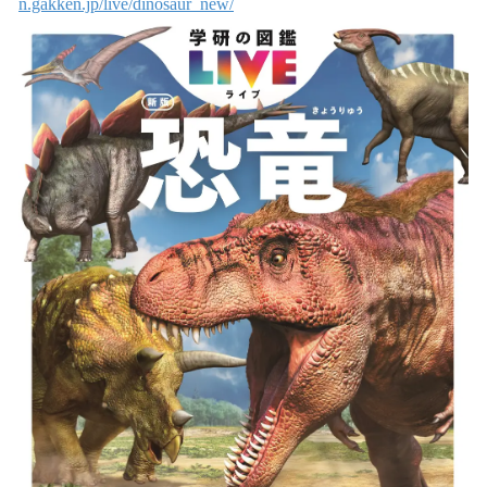
n.gakken.jp/live/dinosaur_new/