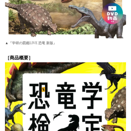
▲『学研の図鑑LIVE 恐竜 新版』
［商品概要］