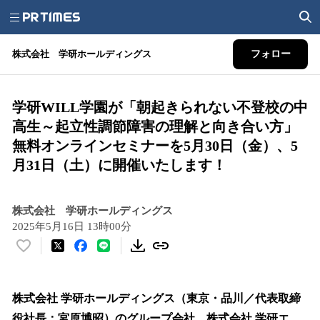
株式会社 学研ホールディングス
フォロー
学研WILL学園が「朝起きられない不登校の中
高生～起立性調節障害の理解と向き合い方」
無料オンラインセミナーを5月30日（金）、5
月31日（土）に開催いたします！
株式会社 学研ホールディングス
2025年5月16日 13時00分
い
い
ね
！
株式会社 学研ホールディングス（東京・品川／代表取締
数
役社長：宮原博昭）のグループ会社、株式会社 学研エ