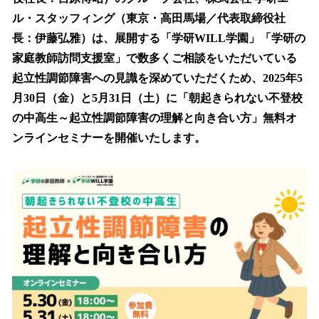
を
ル・スタッフィング（東京・高田馬場／代表取締役社
読
み
長：伊藤弘雅）は、展開する「学研WILL学園」「学研の
込
家庭教師訪問支援室」で数多くご相談をいただいている
み
起立性調節障害への見識を深めていただくため、2025年5
中
で
月30日（金）と5月31日（土）に「朝起きられない不登校
す
の中高生～起立性調節障害の理解と向き合い方」無料オ
ンラインセミナーを開催いたします。