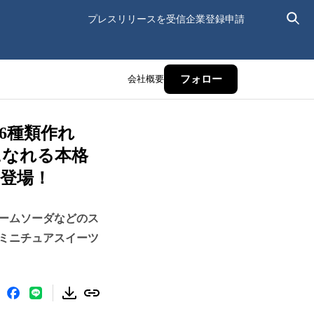
プレスリリースを受信
企業登録申請
会社概要
フォロー
6種類作れ
になれる本格
登場！
リームソーダなどのス
ミニチュアスイーツ