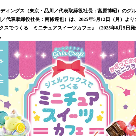
い
ね
ルディングス（東京・品川／代表取締役社長：宮原博昭）のグ
！
数
品川／代表取締役社長：南條達也）は、2025年5月12日（月）よ
を
クスでつくる ミニチュアスイーツカフェ』（2025年6月5日
読
。
み
込
み
中
で
す