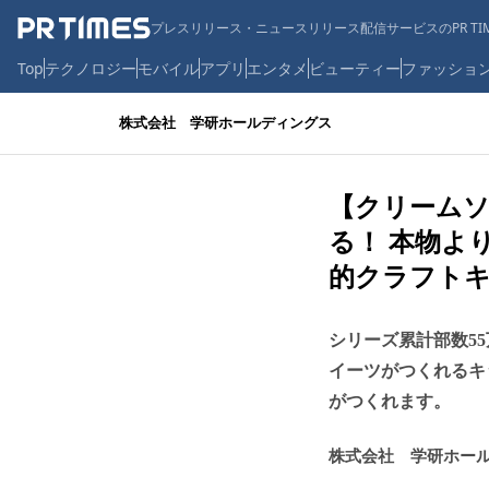
プレスリリース・ニュースリリース配信サービスのPR TIM
Top
テクノロジー
モバイル
アプリ
エンタメ
ビューティー
ファッショ
株式会社 学研ホールディングス
【クリームソ
る！ 本物よ
的クラフト
シリーズ累計部数5
イーツがつくれるキ
がつくれます。
株式会社 学研ホー