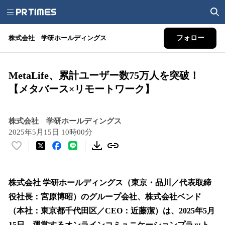
株式会社 学研ホールディングス
フォロー
MetaLife、累計ユーザー数75万人を突破！
【メタバース×リモートワーク】
株式会社 学研ホールディングス
2025年5月15日 10時00分
い
い
ね
！
株式会社 学研ホールディングス（東京・品川／代表取締
数
役社長：宮原博昭）のグループ会社、株式会社ベンド
を
（本社：東京都千代田区／CEO：近藤潔）は、2025年5月
読
み
15日、運営するオンラインコミュニケーションプラット