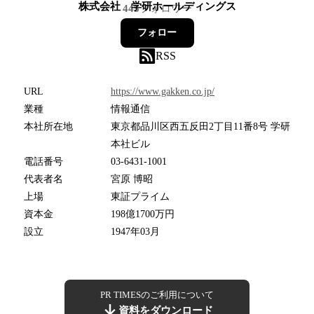
株式会社 学研ホールディングス
445
フォロワー
フォロー
RSS
URL
https://www.gakken.co.jp/
業種
情報通信
本社所在地
東京都品川区西五反田2丁目11番8号 学研
本社ビル
電話番号
03-6431-1001
代表者名
宮原 博昭
上場
東証プライム
資本金
198億1700万円
設立
1947年03月
PR TIMESのご利用について
資料をダウンロード