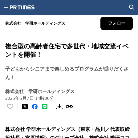
株式会社 学研ホールディングス
フォロー
複合型の高齢者住宅で多世代・地域交流イベ
ントを開催！
子どもからシニアまで楽しめるプログラムが盛りだくさ
ん！
株式会社 学研ホールディングス
2025年5月7日 14時00分
い
い
ね
！
株式会社 学研ホールディングス（東京・品川／代表取締
数
役社長：宮原博昭）のグループ会社、株式会社 学研ココ