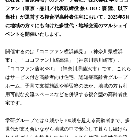
を
ファン（東京・品川／代表取締役 兼 COO：森 猛、以下
読
み
当社）が運営する複合型高齢者住宅において、2025年5月
込
に地域の方々にも向けた多世代・地域交流のマルシェイ
み
ベントを開催いたします。
中
で
す
開催するのは「ココファン横浜鶴見」（神奈川県横浜
市）、「ココファン川崎高津」（神奈川県川崎市）、
「ココファン藤沢SST」（神奈川県藤沢市）です。これら
はサービス付き高齢者向け住宅、認知症高齢者グループ
ホーム、子育て支援施設や学習塾のほか、地域の方も利
用可能な交流スペースなどを併設する複合型の高齢者住
宅です。
学研グループでは０歳から100歳を超える高齢者まで、多
世代が支え合いながら地域の中で安心して暮らし続けら