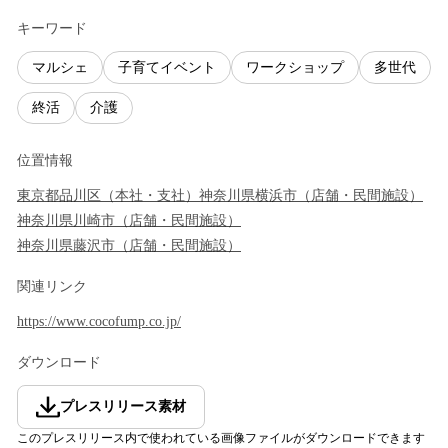
キーワード
マルシェ
子育てイベント
ワークショップ
多世代
終活
介護
位置情報
東京都
品川区
（
本社・支社
）
神奈川県
横浜市
（
店舗・民間施設
）
神奈川県
川崎市
（
店舗・民間施設
）
神奈川県
藤沢市
（
店舗・民間施設
）
関連リンク
https://www.cocofump.co.jp/
ダウンロード
プレスリリース素材
このプレスリリース内で使われている画像ファイルがダウンロードできます