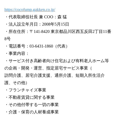
https://cocofump.gakken.co.jp/
・代表取締役社⻑ 兼 COO：森 猛
・法⼈設⽴年⽉⽇：2008年5⽉15⽇
・所在住所：〒141-8420 東京都品川区⻄五反⽥2丁⽬11番
8号
・電話番号：03-6431-1860（代表）
・事業内容：
・サービス付き⾼齢者向け住宅および有料⽼⼈ホーム等
の企画・開発・運営、指定居宅サービス事業（
訪問介護、居宅介護⽀援、通所介護、短期⼊所⽣活介
護、その他）
・フランチャイズ事業
・不動産賃貸に関する事業
・その他付帯する⼀切の事業
・介護・保育の⼈材養成事業