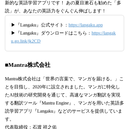
新的な英語学習アプリです！ あの夏目漱石も勧めた「多
読」が、あなたの英語力をぐんぐん伸ばします！
▶『Langaku』公式サイト：
https://langaku.app
▶『Langaku』ダウンロードはこちら：
https://langak
u.go.link/jk2CD
■Mantra株式会社
Mantra株式会社は「世界の言葉で、マンガを届ける。」こ
とを目指し、2020年に設立されました。マンガに特化し
たAI技術の研究開発を通じて、高速なマンガ翻訳を実現
する翻訳ツール『Mantra Engine』、マンガを用いた英語多
読学習アプリ『Langaku』などのサービスを提供していま
す。
代表取締役：石渡 祥之佑