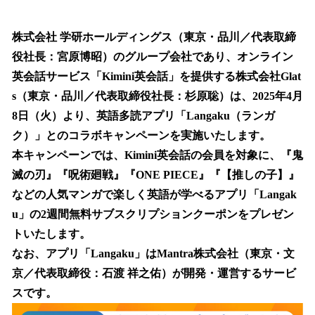
い
ね
！
株式会社 学研ホールディングス（東京・品川／代表取締
数
役社長：宮原博昭）のグループ会社であり、オンライン
を
英会話サービス「Kimini英会話」を提供する株式会社Glat
読
み
s（東京・品川／代表取締役社長：杉原聡）は、2025年4月
込
8日（火）より、英語多読アプリ「Langaku（ランガ
み
ク）」とのコラボキャンペーンを実施いたします。
中
で
本キャンペーンでは、Kimini英会話の会員を対象に、『鬼
す
滅の刃』『呪術廻戦』『ONE PIECE』『【推しの子】』
などの人気マンガで楽しく英語が学べるアプリ「Langak
u」の2週間無料サブスクリプションクーポンをプレゼン
トいたします。
なお、アプリ「Langaku」はMantra株式会社（東京・文
京／代表取締役：石渡 祥之佑）が開発・運営するサービ
スです。