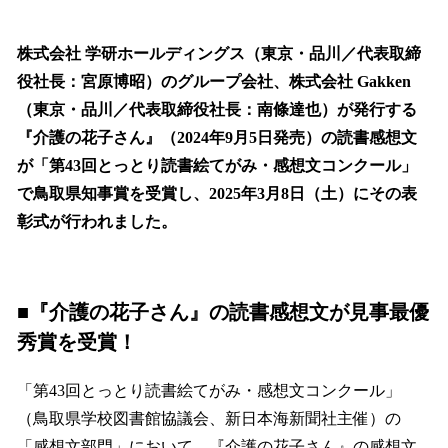
い
ね
！
株式会社 学研ホールディングス（東京・品川／代表取締
数
役社長：宮原博昭）のグループ会社、株式会社 Gakken
を
（東京・品川／代表取締役社長：南條達也）が発行する
読
み
『介護の花子さん』（2024年9月5日発売）の読書感想文
込
が「第43回とっとり読書絵てがみ・感想文コンクール」
み
で鳥取県知事賞を受賞し、2025年3月8日（土）にその表
中
で
彰式が行われました。
す
■『介護の花子さん』の読書感想文が見事最優
秀賞を受賞！
「第43回とっとり読書絵てがみ・感想文コンクール」
（鳥取県学校図書館協議会、新日本海新聞社主催）の
「感想文部門」において、『介護の花子さん』の感想文