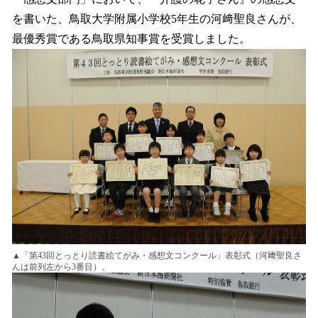
を書いた、鳥取大学附属小学校5年生の河﨑聖良さんが、
最優秀賞である鳥取県知事賞を受賞しました。
▲「第43回とっとり読書絵てがみ・感想文コンクール」表彰式（河﨑聖良さ
んは前列左から3番目）。