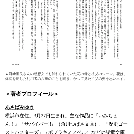
▲河﨑聖良さんの感想文でも触れられていた花の母と祖父のシーン。花は、
体調を崩した利用者の八重のことを聞き、かつて見た祖父の姿を思い出す。
＜著者プロフィール＞
あさばみゆき
横浜市在住。3月27日生まれ。主な作品に『いみちぇ
ん！』『サバイバー!!』（角川つばさ文庫）、『歴史ゴー
ストバスターズ』（ポプラキミノベル）などの児童文庫