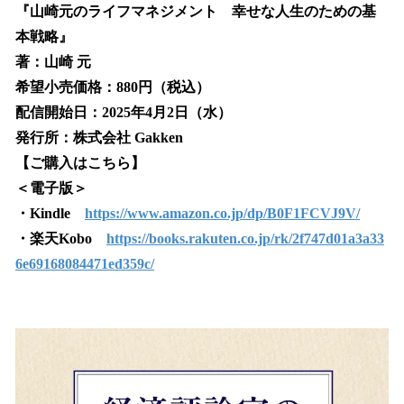
『山崎元のライフマネジメント 幸せな人生のための基
本戦略』
著：山崎 元
希望小売価格：880円（税込）
配信開始日：2025年4月2日（水）
発行所：株式会社 Gakken
【ご購入はこちら】
＜電子版＞
・Kindle
https://www.amazon.co.jp/dp/B0F1FCVJ9V/
・楽天Kobo
https://books.rakuten.co.jp/rk/2f747d01a3a33
6e69168084471ed359c/