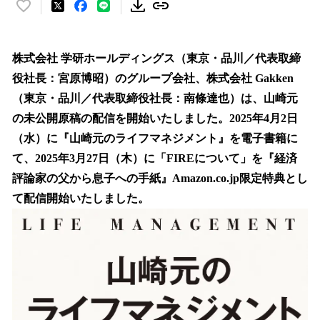
い
い
ね
！
株式会社 学研ホールディングス（東京・品川／代表取締
数
役社長：宮原博昭）のグループ会社、株式会社 Gakken
を
（東京・品川／代表取締役社長：南條達也）は、山崎元
読
み
の未公開原稿の配信を開始いたしました。2025年4月2日
込
（水）に『山崎元のライフマネジメント』を電子書籍に
み
て、2025年3月27日（木）に「FIREについて」を『経済
中
で
評論家の父から息子への手紙』Amazon.co.jp限定特典とし
す
て配信開始いたしました。