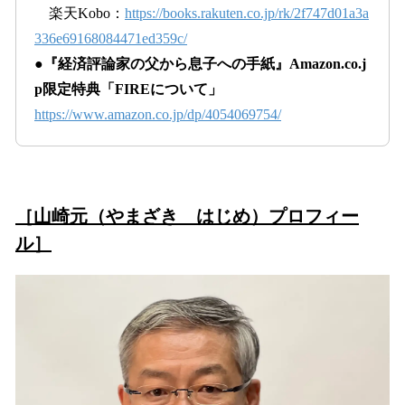
楽天Kobo：
https://books.rakuten.co.jp/rk/2f747d01a3a
336e69168084471ed359c/
●『経済評論家の父から息子への手紙』Amazon.co.j
p限定特典「FIREについて」
https://www.amazon.co.jp/dp/4054069754/
［
山崎元（やまざき はじめ）プロフィー
ル
］