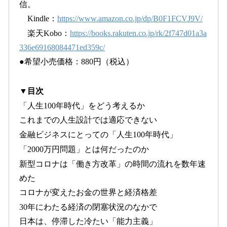
信。
Kindle：
https://www.amazon.co.jp/dp/B0F1FCVJ9V/
楽天Kobo：
https://books.rakuten.co.jp/rk/2f747d01a3a
336e69168084471ed359c/
●希望小売価格：880円（税込）
▼目次
「人生100年時代」をどう考えるか
これまでの人生設計では適応できない
金融ビジネスにとっての「人生100年時代」
「2000万円問題」とは何だったのか
新型コロナは「働き方改革」の時間の流れを数年速
めた
コロナが変えたお金の世界と経済格差
30年にわたる経済の閉塞状況のなかで
日本は、停滞した冷たい「能力主義」