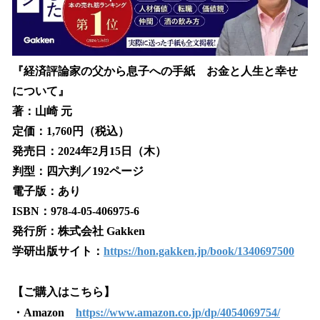
『経済評論家の父から息子への手紙 お金と人生と幸せ
について』
著：山崎 元
定価：1,760円（税込）
発売日：2024年2月15日（木）
判型：四六判／192ページ
電子版：あり
ISBN：978-4-05-406975-6
発行所：株式会社 Gakken
学研出版サイト：
https://hon.gakken.jp/book/1340697500
【ご購入はこちら】
・Amazon
https://www.amazon.co.jp/dp/4054069754/