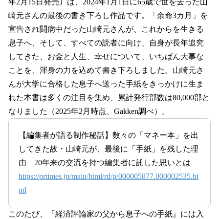
年2月15日発売）は、2024年1月1日に65歳で世を去った山
崎元さんの最後の書き下ろし作品です。「余命3カ月」を
宣告され闘病中だった山崎元さんが、これからを生きる
息子へ、そして、すべての読者に向け、自身が長年追究
してきた、お金と人生、幸せについて、いちばん大事な
ことを、渾身の力を込めて書き下ろしました。山崎元さ
んが大学に合格した息子へ送った手紙をきっかけに生ま
れた本書は多くの注目を集め、累計発行部数は80,000部と
なりました（2025年2月時点、Gakken調べ）。
【編集者が語る制作秘話】数々の「マネー本」を出
してきた故・山崎元が、最後に「手紙」を残した理
由 20年来の交流を持つ編集者に託した思いとは
https://prtimes.jp/main/html/rd/p/000005877.000002535.ht
ml
このたび、『経済評論家の父から息子への手紙』には入