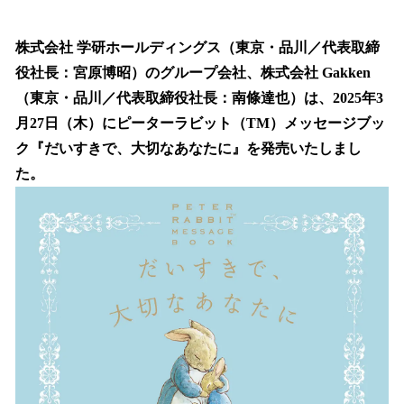
い
ね
！
株式会社 学研ホールディングス（東京・品川／代表取締
数
役社長：宮原博昭）のグループ会社、株式会社 Gakken
を
（東京・品川／代表取締役社長：南條達也）は、2025年3
読
み
月27日（木）にピーターラビット（TM）メッセージブッ
込
ク『だいすきで、大切なあなたに』を発売いたしまし
み
た。
中
で
す