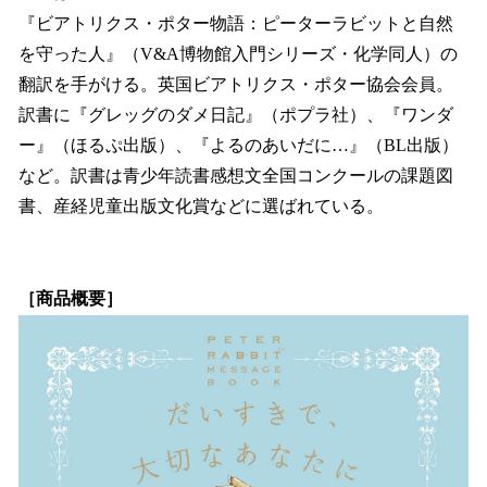
『ビアトリクス・ポター物語：ピーターラビットと自然
を守った人』（V&A博物館入門シリーズ・化学同人）の
翻訳を手がける。英国ビアトリクス・ポター協会会員。
訳書に『グレッグのダメ日記』（ポプラ社）、『ワンダ
ー』（ほるぷ出版）、『よるのあいだに…』（BL出版）
など。訳書は青少年読書感想文全国コンクールの課題図
書、産経児童出版文化賞などに選ばれている。
［商品概要］