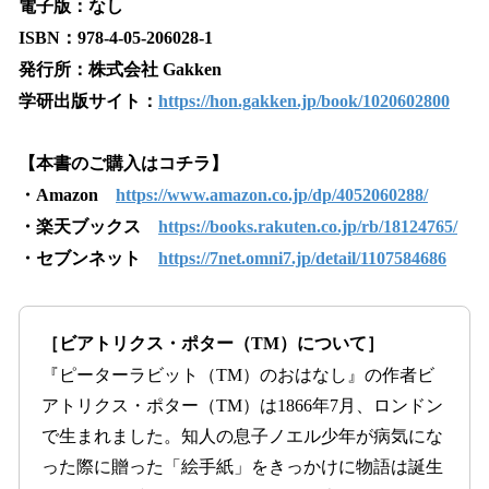
電子版：なし
ISBN：978-4-05-206028-1
発行所：株式会社 Gakken
学研出版サイト：
https://hon.gakken.jp/book/1020602800
【本書のご購入はコチラ】
・Amazon
https://www.amazon.co.jp/dp/4052060288/
・楽天ブックス
https://books.rakuten.co.jp/rb/18124765/
・セブンネット
https://7net.omni7.jp/detail/1107584686
［ビアトリクス・ポター（TM）について］
『ピーターラビット（TM）のおはなし』の作者ビ
アトリクス・ポター（TM）は1866年7月、ロンドン
で生まれました。知人の息子ノエル少年が病気にな
った際に贈った「絵手紙」をきっかけに物語は誕生