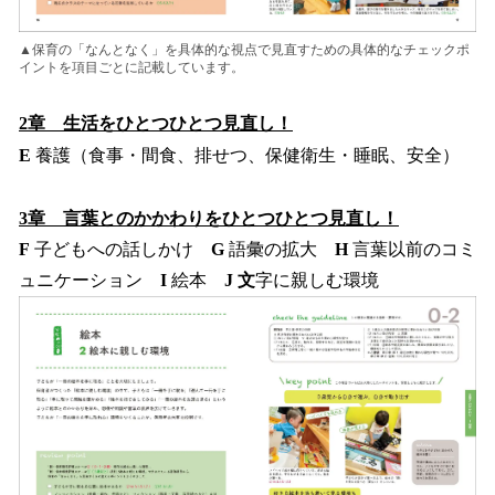
▲保育の「なんとなく」を具体的な視点で見直すための具体的なチェックポ
イントを項目ごとに記載しています。
2章 生活をひとつひとつ見直し！
E
養護（食事・間食、排せつ、保健衛生・睡眠、安全）
3章 言葉とのかかわりをひとつひとつ見直し！
F
子どもへの話しかけ
G
語彙の拡大
H
言葉以前のコミ
ュニケーション
I
絵本
J 文
字に親しむ環境