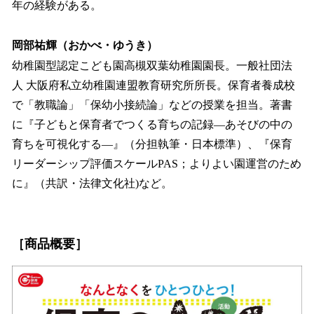
年の経験がある。
岡部祐輝（おかべ・ゆうき）
幼稚園型認定こども園高槻双葉幼稚園園長。一般社団法
人 大阪府私立幼稚園連盟教育研究所所長。保育者養成校
で「教職論」「保幼小接続論」などの授業を担当。著書
に『子どもと保育者でつくる育ちの記録—あそびの中の
育ちを可視化する—』（分担執筆・日本標準）、『保育
リーダーシップ評価スケールPAS；よりよい園運営のため
に』（共訳・法律文化社)など。
［商品概要］