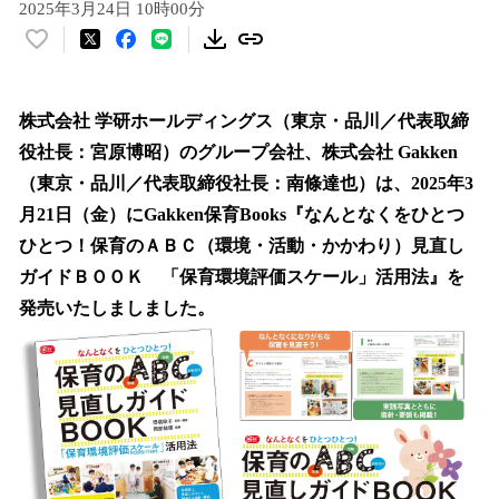
2025年3月24日 10時00分
い
い
ね
！
株式会社 学研ホールディングス（東京・品川／代表取締
数
役社長：宮原博昭）のグループ会社、株式会社 Gakken
を
（東京・品川／代表取締役社長：南條達也）は、2025年3
読
み
月21日（金）にGakken保育Books『なんとなくをひとつ
込
ひとつ！保育のＡＢＣ（環境・活動・かかわり）見直し
み
ガイドＢＯＯＫ 「保育環境評価スケール」活用法』を
中
で
発売いたしましました。
す