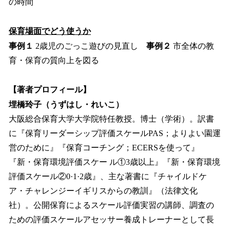
の時間
保育場面でどう使うか
事例１
2歳児のごっこ遊びの見直し
事例２
市全体の教
育・保育の質向上を図る
【著者プロフィール】
埋橋玲子（うずはし・れいこ）
大阪総合保育大学大学院特任教授。博士（学術）。訳書
に『保育リーダーシップ評価スケールPAS；よりよい園運
営のために』『保育コーチング；ECERSを使って』
『新・保育環境評価スケー ル①3歳以上』『新・保育環境
評価スケール②0·1·2歳』、主な著書に『チャイルドケ
ア・チャレンジーイギリスからの教訓』（法律文化
社）。公開保育によるスケール評価実習の講師、調査の
ための評価スケールアセッサー養成トレーナーとして長