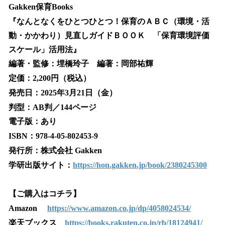
Gakken保育Books
『なんとなくをひとつひとつ！保育のＡＢＣ（環境・活
動・かかわり）見直しガイドＢＯＯＫ 「保育環境評価
スケール」活用法』
編著・監修：埋橋玲子 編著：岡部祐輝
定価：2,200円（税込）
発売日：2025年3月21日（金）
判型：AB判／144ページ
電子版：あり
ISBN：978-4-05-802453-9
発行所：株式会社 Gakken
学研出版サイト：
https://hon.gakken.jp/book/2380245300
【ご購入はコチラ】
Amazon
https://www.amazon.co.jp/dp/4058024534/
楽天ブックス
https://books.rakuten.co.jp/rb/18124941/