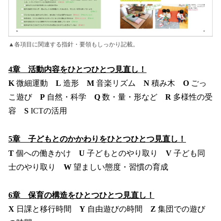
▲各項目に関連する指針・要領もしっかり記載。
4章 活動内容をひとつひとつ見直し！
K
微細運動
L
造形
M
音楽リズム
N
積み木
O
ごっ
こ遊び
P
自然・科学
Q
数・量・形など
R
多様性の受
容
S
ICTの活用
5章 子どもとのかかわりをひとつひとつ見直し！
T
個への働きかけ
U
子どもとのやり取り
V
子ども同
士のやり取り
W
望ましい態度・習慣の育成
6章 保育の構造をひとつひとつ見直し！
X
日課と移行時間
Y
自由遊びの時間
Z
集団での遊び