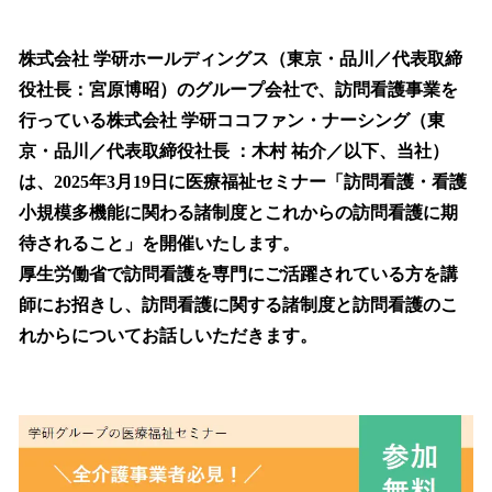
い
ね
！
株式会社 学研ホールディングス（東京・品川／代表取締
数
役社⻑：宮原博昭）のグループ会社で、訪問看護事業を
を
⾏っている株式会社 学研ココファン・ナーシング（東
読
み
京・品川／代表取締役社⻑ ：木村 祐介／以下、当社）
込
は、2025年3月19日に医療福祉セミナー「訪問看護・看護
み
小規模多機能に関わる諸制度とこれからの訪問看護に期
中
で
待されること」を開催いたします。
す
厚生労働省で訪問看護を専門にご活躍されている方を講
師にお招きし、訪問看護に関する諸制度と訪問看護のこ
れからについてお話しいただきます。