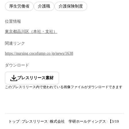
厚生労働省
介護職
介護保険制度
位置情報
東京都
品川区
（
本社・支社
）
関連リンク
https://nursing.cocofump.co.jp/news/1638
ダウンロード
プレスリリース素材
このプレスリリース内で使われている画像ファイルがダウンロードできます
トップ
プレスリリース
株式会社 学研ホールディングス
【3/19