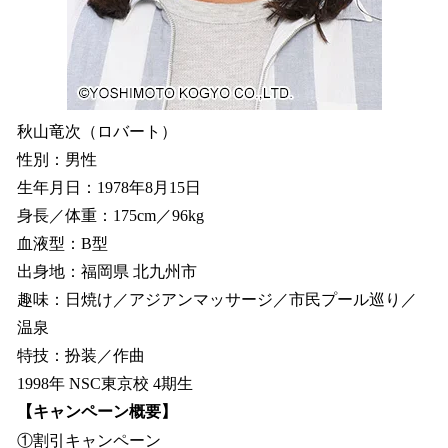
秋山竜次（ロバート）
性別：男性
生年月日：1978年8月15日
身長／体重：175cm／96kg
血液型：B型
出身地：福岡県 北九州市
趣味：日焼け／アジアンマッサージ／市民プール巡り／
温泉
特技：扮装／作曲
1998年 NSC東京校 4期生
【キャンペーン概要】
①割引キャンペーン