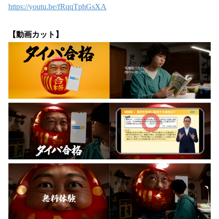
https://youtu.be/fRqqTphGsXA
【動画カット】