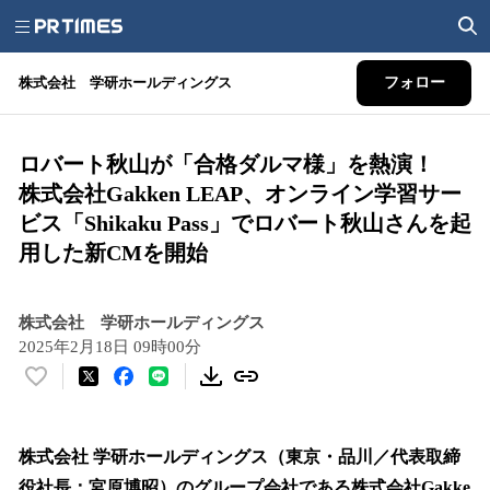
株式会社 学研ホールディングス
フォロー
ロバート秋山が「合格ダルマ様」を熱演！
株式会社Gakken LEAP、オンライン学習サー
ビス「Shikaku Pass」でロバート秋山さんを起
用した新CMを開始
株式会社 学研ホールディングス
2025年2月18日 09時00分
い
い
ね
！
株式会社 学研ホールディングス（東京・品川／代表取締
数
役社長：宮原博昭）のグループ会社である株式会社Gakke