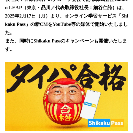
を
n LEAP（東京・品川／代表取締役社長：細谷仁詩）は、
読
み
2025年2月17日（月）より、オンライン学習サービス「Shi
込
kaku Pass」の新CMをYouTube等の媒体で開始いたしまし
み
た。
中
で
また、同時にShikaku Passのキャンペーンも開催いたしま
す
す。