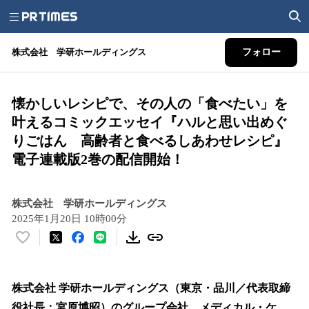
株式会社 学研ホールディングス
フォロー
懐かしいレシピで、その人の「食べたい」を
叶えるコミックエッセイ『ハルと思い出めぐ
りごはん 高齢者と食べるしあわせレシピ』
電子連載版2巻の配信開始！
株式会社 学研ホールディングス
2025年1月20日 10時00分
い
い
ね
！
株式会社 学研ホールディングス（東京・品川／代表取締
数
役社長：宮原博昭）のグループ会社、メディカル・ケ