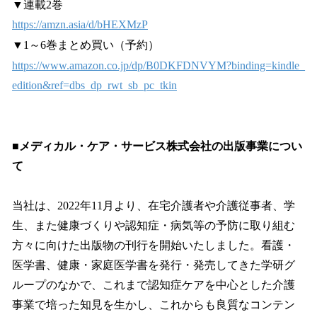
▼連載2巻
https://amzn.asia/d/bHEXMzP
▼1～6巻まとめ買い（予約）
https://www.amazon.co.jp/dp/B0DKFDNVYM?binding=kindle_
edition&ref=dbs_dp_rwt_sb_pc_tkin
■メディカル・ケア・サービス株式会社の出版事業につい
て
当社は、2022年11月より、在宅介護者や介護従事者、学
生、また健康づくりや認知症・病気等の予防に取り組む
方々に向けた出版物の刊行を開始いたしました。看護・
医学書、健康・家庭医学書を発行・発売してきた学研グ
ループのなかで、これまで認知症ケアを中心とした介護
事業で培った知見を生かし、これからも良質なコンテン