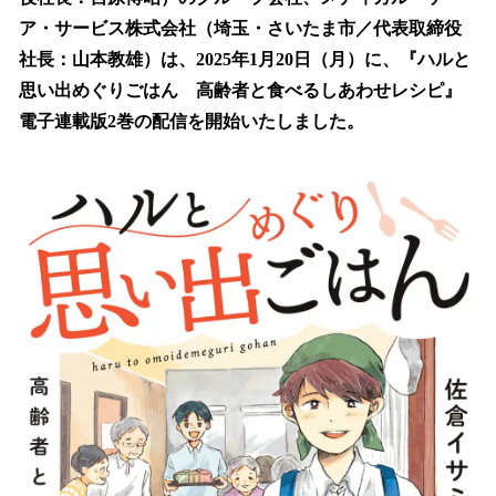
を
ア・サービス株式会社（埼玉・さいたま市／代表取締役
読
み
社長：山本教雄）は、2025年1月20日（月）に、『ハルと
込
思い出めぐりごはん 高齢者と食べるしあわせレシピ』
み
電子連載版2巻の配信を開始いたしました。
中
で
す