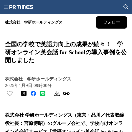
株式会社 学研ホールディングス
フォロー
全国の学校で英語力向上の成果が続々！ 学
研オンライン英会話 for Schoolの導入事例を公
開しました
株式会社 学研ホールディングス
2025年1月9日 09時00分
い
い
ね
！
株式会社 学研ホールディングス（東京・品川／代表取締
数
役社長：宮原博昭）のグループ会社で、学校向けオンラ
を
イン英会話サービス「学研オンライン英会話 for School」