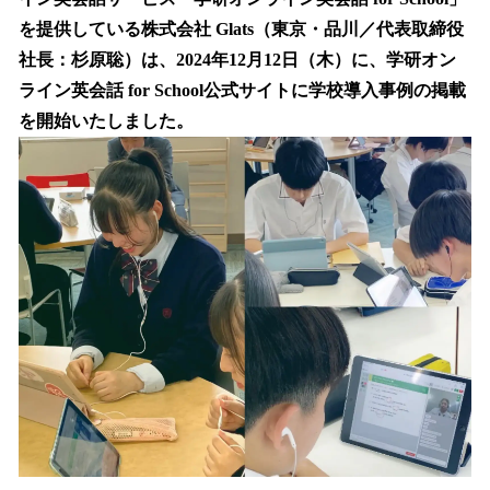
読
み
を提供している株式会社 Glats（東京・品川／代表取締役
込
社長：杉原聡）は、2024年12月12日（木）に、学研オン
み
ライン英会話 for School公式サイトに学校導入事例の掲載
中
で
を開始いたしました。
す