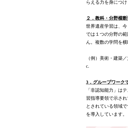
らえる力を身につけ
２．教科・分野横断
世界遺産学習は、今
では１つの分野の範
ん。複数の学問を横
（例）美術・建築／
c.
3．グループワーク
「非認知能力」はテ
習指導要領で示され
とされている領域で
を導入しています。