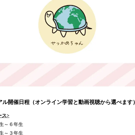
アル開催日程
（オンライン学習と動画視聴から選べます
ース>
生～６年生
～３年生