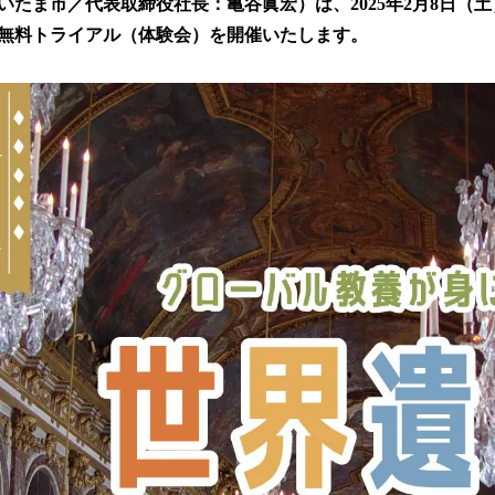
数
いたま市／代表取締役社長：亀谷眞宏）は、2025年2月8日（
を
無料トライアル（体験会）を開催いたします。
読
み
込
み
中
で
す