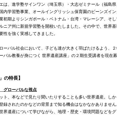
エは、進学塾サインワン（埼玉県）・大志ゼミナール（福島県
国内学習塾事業、オールイングリッシュ保育園のビーンズイン
業初期よりシンガポール・ベトナム・台湾・マレーシア、そし
ルニア州に新規学習塾を開校いたしました。その中で、世界基
要性を強く実感してきました。
ローバル社会において、子ども達が大きく羽ばたけるよう、２
ーバル教養が身につく 世界遺産講座」の２期生受講者を現在
」の特長】
 グローバルな視点
ット、本などで見たり聞いたりすることも多い世界遺産。しか
登録されたのかなどの背景まで知る機会はなかなかありません
世界遺産について学びながら、地理・歴史・環境問題などをグ