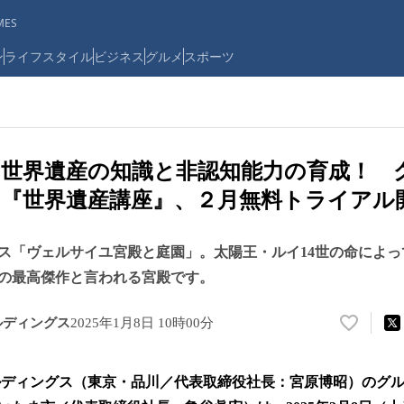
ES
ン
ライフスタイル
ビジネス
グルメ
スポーツ
世界遺産の知識と非認知能力の育成！ 
『世界遺産講座』、２月無料トライアル
ス「ヴェルサイユ宮殿と庭園」。太陽王・ルイ14世の命によ
の最高傑作と言われる宮殿です。
ルディングス
2025年1月8日 10時00分
い
い
ね
ルディングス（東京・品川／代表取締役社長：宮原博昭）のグ
！