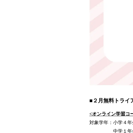
■２月無料トライ
<オンライン学習コ
対象学年：小学４年
中学１年生