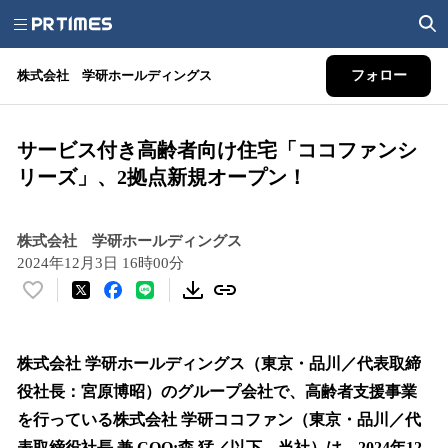
株式会社 学研ホールディングス
フォロー
サービス付き⾼齢者向け住宅「ココファンシ
リーズ」、2拠点新規オープン！
株式会社 学研ホールディングス
2024年12月3日 16時00分
い
い
ね
！
株式会社 学研ホールディングス（東京・品川／代表取締
数
役社⻑：宮原博昭）のグループ会社で、⾼齢者⽀援事業
を
を⾏っている株式会社 学研ココファン（東京・品川／代
読
み
表取締役社⻑ 兼 COO:森 猛／以下、当社）は、2024年12