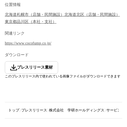
位置情報
北海道
札幌市
（
店舗・民間施設
）
北海道
北区
（
店舗・民間施設
）
東京都
品川区
（
本社・支社
）
関連リンク
https://www.cocofump.co.jp/
ダウンロード
プレスリリース素材
このプレスリリース内で使われている画像ファイルがダウンロードできます
トップ
プレスリリース
株式会社 学研ホールディングス
サービス付