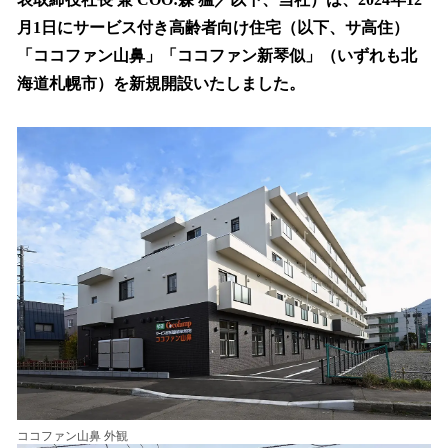
込
⽉1⽇にサービス付き⾼齢者向け住宅（以下、サ⾼住）
み
「ココファン山鼻」「ココファン新琴似」（いずれも北
中
で
海道札幌市）を新規開設いたしました。
す
ココファン山鼻 外観