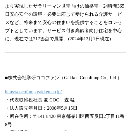
より実現したサラリーマン世帯向けの価格帯・24時間365
⽇安⼼安全の環境・必要に応じて受けられる介護サービ
スなど、将来まで安⼼の住まいを提供することをコンセ
プトとしています。サービス付き⾼齢者向け住宅を中⼼
に、現在では217拠点で展開。(2024年12⽉1⽇現在)
■株式会社学研ココファン（Gakken Cocofump Co., Ltd.）
https://cocofump.gakken.co.jp/
・代表取締役社⻑ 兼 COO：森 猛
・法⼈設⽴年⽉⽇：2008年5⽉15⽇
・所在住所：〒141-8420 東京都品川区⻄五反⽥2丁⽬11番
8号