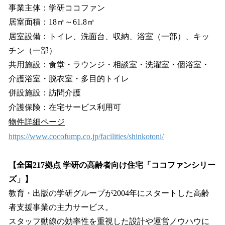
事業主体：学研ココファン
居室面積：18㎡～61.8㎡
居室設備：トイレ、洗面台、収納、浴室（一部）、キッ
チン（一部）
共用施設：食堂・ラウンジ・相談室・洗濯室・個浴室・
介護浴室・脱衣室・多目的トイレ
併設施設：訪問介護
介護保険：在宅サービス利用可
物件詳細ページ
https://www.cocofump.co.jp/facilities/shinkotoni/
【全国217拠点 学研の⾼齢者向け住宅「ココファンシリー
ズ」】
教育・出版の学研グループが2004年にスタートした⾼齢
者⽀援事業の主⼒サービス。
スタッフ動線の効率性を重視した設計や運営ノウハウに