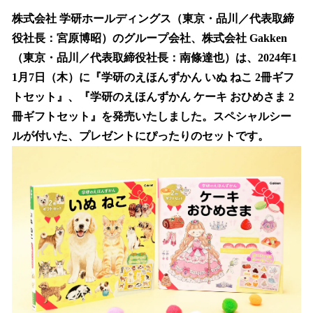
ね
！
株式会社 学研ホールディングス（東京・品川／代表取締
数
役社長：宮原博昭）のグループ会社、株式会社 Gakken
を
（東京・品川／代表取締役社長：南條達也）は、2024年1
読
み
1月7日（木）に『学研のえほんずかん いぬ ねこ 2冊ギフ
込
トセット』、『学研のえほんずかん ケーキ おひめさま 2
み
冊ギフトセット』を発売いたしました。スペシャルシー
中
で
ルが付いた、プレゼントにぴったりのセットです。
す