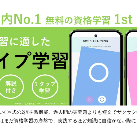
い〇×式の2択学習機能。過去問の実問題よりも短文でサクサ
はまだ資格学習の序盤で、実践するほど知識に自信がない際に