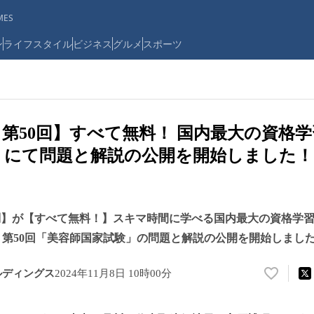
ES
ン
ライフスタイル
ビジネス
グルメ
スポーツ
 第50回】すべて無料！ 国内最大の資格
udyz」にて問題と解説の公開を開始しました
7万問】が【すべて無料！】スキマ時間に学べる国内最大の資格学
z」にて、第50回「美容師国家試験」の問題と解説の公開を開始しまし
ルディングス
2024年11月8日 10時00分
い
い
ね