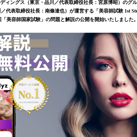
ルディングス（東京・品川／代表取締役社長：宮原博昭）のグ
！
数
川／代表取締役社長：南條達也）が運営する「美容師試験 1st Stud
を
0回「美容師国家試験」の問題と解説の公開を開始いたしました
読
み
込
み
中
で
す