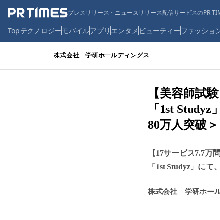
プレスリリース・ニュースリリース配信サービスのPR TIM
Top
テクノロジー
モバイル
アプリ
エンタメ
ビューティー
ファッショ
株式会社 学研ホールディングス
【美容師試験
「1st St
80万人突破＞
【17サービス7.
「1st Study
株式会社 学研ホー