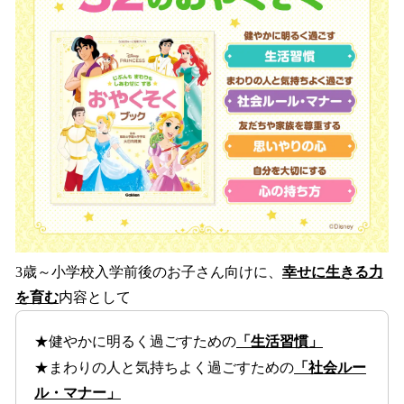
3歳～小学校入学前後のお子さん向けに、
幸せに生きる力
を育む
内容として
★健やかに明るく過ごすための
「生活習慣」
★まわりの人と気持ちよく過ごすための
「社会ルー
ル・マナー」