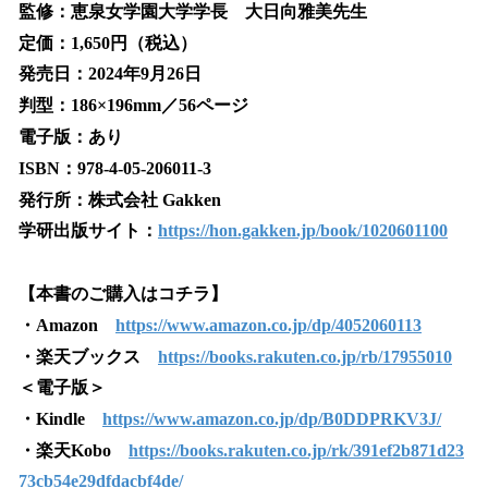
監修：恵泉女学園大学学長 大日向雅美先生
定価：1,650円（税込）
発売日：2024年9月26日
判型：186×196mm／56ページ
電子版：あり
ISBN：978-4-05-206011-3
発行所：株式会社 Gakken
学研出版サイト：
https://hon.gakken.jp/book/1020601100
【本書のご購入はコチラ】
・Amazon
https://www.amazon.co.jp/dp/4052060113
・楽天ブックス
https://books.rakuten.co.jp/rb/17955010
＜電子版＞
・Kindle
https://www.amazon.co.jp/dp/B0DDPRKV3J/
・楽天Kobo
https://books.rakuten.co.jp/rk/391ef2b871d23
73cb54e29dfdacbf4de/