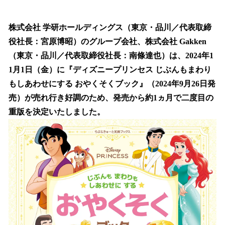
い
ね
！
株式会社 学研ホールディングス（東京・品川／代表取締
数
役社長：宮原博昭）のグループ会社、株式会社 Gakken
を
（東京・品川／代表取締役社長：南條達也）は、2024年1
読
み
1月1日（金）に『ディズニープリンセス じぶんもまわり
込
もしあわせにする おやくそくブック』（2024年9月26日発
み
売）が売れ行き好調のため、発売から約1ヵ月で二度目の
中
で
重版を決定いたしました。
す