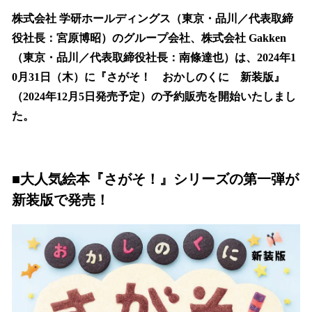
ね
！
株式会社 学研ホールディングス（東京・品川／代表取締
数
役社長：宮原博昭）のグループ会社、株式会社 Gakken
を
（東京・品川／代表取締役社長：南條達也）は、2024年1
読
み
0月31日（木）に『さがそ！ おかしのくに 新装版』
込
（2024年12月5日発売予定）の予約販売を開始いたしまし
み
た。
中
で
す
■大人気絵本『さがそ！』シリーズの第一弾が
新装版で発売！