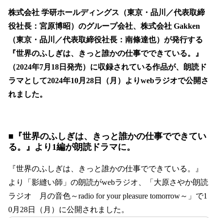
ね
！
株式会社 学研ホールディングス（東京・品川／代表取締
数
役社長：宮原博昭）のグループ会社、株式会社 Gakken
を
（東京・品川／代表取締役社長：南條達也）が発行する
読
み
『世界のふしぎは、きっと誰かの仕事でできている。』
込
（2024年7月18日発売）に収録されている作品が、朗読ド
み
ラマとして2024年10月28日（月）よりwebラジオで公開さ
中
で
れました。
す
■『世界のふしぎは、きっと誰かの仕事でできてい
る。』より1編が朗読ドラマに。
『世界のふしぎは、きっと誰かの仕事でできている。』
より「影縫い師」の朗読がwebラジオ、「大原さやか朗読
ラジオ 月の音色～radio for your pleasure tomorrow～」で1
0月28日（月）に公開されました。