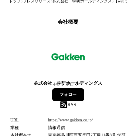
トップ
プレスリリース
株式会社 学研ホールディングス
【webラ
会社概要
株式会社 学研ホールディングス
447
フォロワー
フォロー
RSS
URL
https://www.gakken.co.jp/
業種
情報通信
本社所在地
東京都品川区西五反田2丁目11番8号 学研