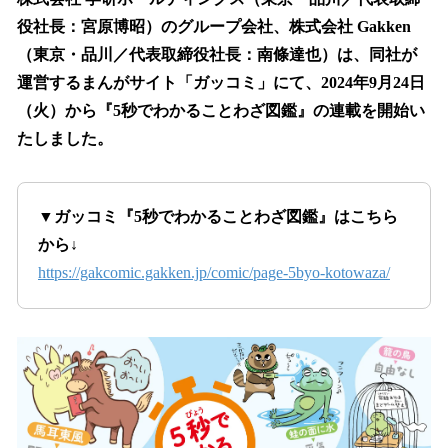
数
役社長：宮原博昭）のグループ会社、株式会社 Gakken
を
（東京・品川／代表取締役社長：南條達也）は、同社が
読
み
運営するまんがサイト「ガッコミ」にて、2024年9月24日
込
（火）から『5秒でわかることわざ図鑑』の連載を開始い
み
たしました。
中
で
す
▼ガッコミ『5秒でわかることわざ図鑑』はこちら
から↓
https://gakcomic.gakken.jp/comic/page-5byo-kotowaza/