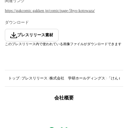
関連リンク
https://gakcomic.gakken.jp/comic/page-5byo-kotowaza/
ダウンロード
プレスリリース素材
このプレスリリース内で使われている画像ファイルがダウンロードできます
トップ
プレスリリース
株式会社 学研ホールディングス
「けんもほ
会社概要