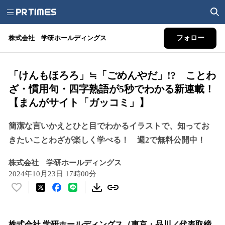
株式会社 学研ホールディングス
フォロー
「けんもほろろ」≒「ごめんやだ」!? ことわ
ざ・慣用句・四字熟語が5秒でわかる新連載！
【まんがサイト「ガッコミ」】
簡潔な言いかえとひと目でわかるイラストで、知ってお
きたいことわざが楽しく学べる！ 週2で無料公開中！
株式会社 学研ホールディングス
2024年10月23日 17時00分
い
い
ね
！
株式会社 学研ホールディングス（東京・品川／代表取締